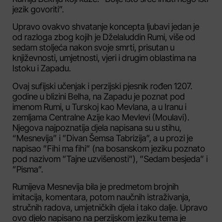
jezik govoriti”.
Upravo ovakvo shvatanje koncepta ljubavi jedan je
od razloga zbog kojih je Dželaluddin Rumi, više od
sedam stoljeća nakon svoje smrti, prisutan u
književnosti, umjetnosti, vjeri i drugim oblastima na
Istoku i Zapadu.
Ovaj sufijski učenjak i perzijski pjesnik rođen 1207.
godine u blizini Belha, na Zapadu je poznat pod
imenom Rumi, u Turskoj kao Mevlana, a u Iranu i
zemljama Centralne Azije kao Mevlevi (Moulavi).
Njegova najpoznatija djela napisana su u stihu,
“Mesnevija” i ”Divan Šemsa Tabrizija”, a u prozi je
napisao ”Fihi ma fihi” (na bosanskom jeziku poznato
pod nazivom ”Tajne uzvišenosti”), ”Sedam besjeda” i
”Pisma”.
Rumijeva Mesnevija bila je predmetom brojnih
imitacija, komentara, potom naučnih istraživanja,
stručnih radova, umjetničkih djela i tako dalje. Upravo
ovo djelo napisano na perzijskom jeziku tema je