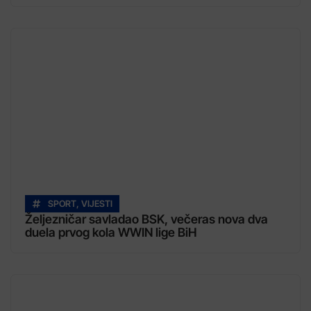
SPORT
,
VIJESTI
Željezničar savladao BSK, večeras nova dva
duela prvog kola WWIN lige BiH