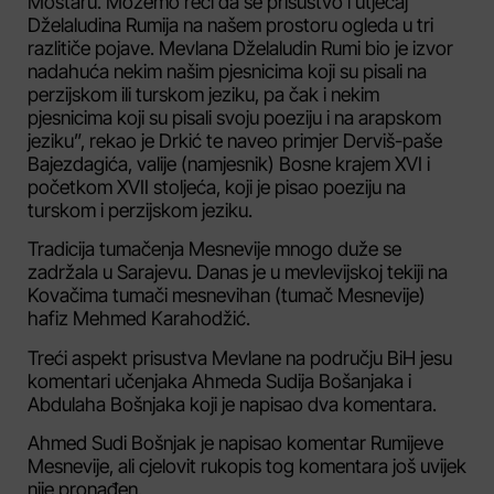
Mostaru. Možemo reći da se prisustvo i utjecaj
Dželaludina Rumija na našem prostoru ogleda u tri
razlitiče pojave. Mevlana Dželaludin Rumi bio je izvor
nadahuća nekim našim pjesnicima koji su pisali na
perzijskom ili turskom jeziku, pa čak i nekim
pjesnicima koji su pisali svoju poeziju i na arapskom
jeziku”, rekao je Drkić te naveo primjer Derviš-paše
Bajezdagića, valije (namjesnik) Bosne krajem XVI i
početkom XVII stoljeća, koji je pisao poeziju na
turskom i perzijskom jeziku.
Tradicija tumačenja Mesnevije mnogo duže se
zadržala u Sarajevu. Danas je u mevlevijskoj tekiji na
Kovačima tumači mesnevihan (tumač Mesnevije)
hafiz Mehmed Karahodžić.
Treći aspekt prisustva Mevlane na području BiH jesu
komentari učenjaka Ahmeda Sudija Bošanjaka i
Abdulaha Bošnjaka koji je napisao dva komentara.
Ahmed Sudi Bošnjak je napisao komentar Rumijeve
Mesnevije, ali cjelovit rukopis tog komentara još uvijek
nije pronađen.