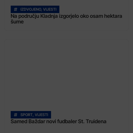
IZDVOJENO
,
VIJESTI
Na području Kladnja izgorjelo oko osam hektara
šume
SPORT
,
VIJESTI
Samed Baždar novi fudbaler St. Truidena