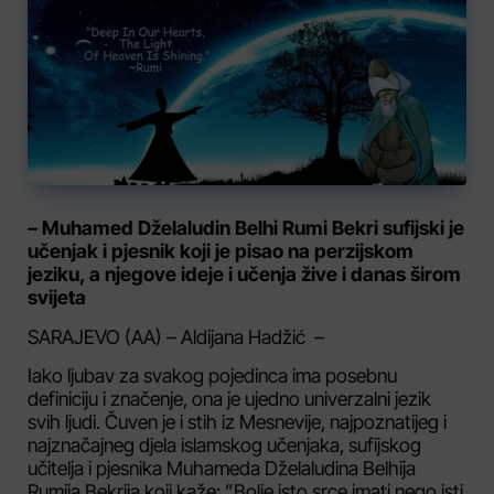
– Muhamed Dželaludin Belhi Rumi Bekri sufijski je
učenjak i pjesnik koji je pisao na perzijskom
jeziku, a njegove ideje i učenja žive i danas širom
svijeta
SARAJEVO (AA) – Aldijana Hadžić –
Iako ljubav za svakog pojedinca ima posebnu
definiciju i značenje, ona je ujedno univerzalni jezik
svih ljudi. Čuven je i stih iz Mesnevije, najpoznatijeg i
najznačajneg djela islamskog učenjaka, sufijskog
učitelja i pjesnika Muhameda Dželaludina Belhija
Rumija Bekrija koji kaže: ”Bolje isto srce imati nego isti