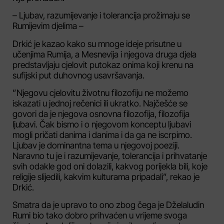
– Ljubav, razumijevanje i tolerancija prožimaju se
Rumijevim djelima –
Drkić je kazao kako su mnoge ideje prisutne u
učenjima Rumija, a Mesnevija i njegova druga djela
predstavljaju cjelovit putokaz onima koji krenu na
sufijski put duhovnog usavršavanja.
”Njegovu cjelovitu životnu filozofiju ne možemo
iskazati u jednoj rečenici ili ukratko. Najčešće se
govori da je njegova osnovna filozofija, filozofija
ljubavi. Čak bismo i o njegovom konceptu ljubavi
mogli pričati danima i danima i da ga ne iscrpimo.
Ljubav je dominantna tema u njegovoj poeziji.
Naravno tu je i razumijevanje, tolerancija i prihvatanje
svih odakle god oni dolazili, kakvog porijekla bili, koje
religije slijedili, kakvim kulturama pripadali”, rekao je
Drkić.
Smatra da je upravo to ono zbog čega je Dželaludin
Rumi bio tako dobro prihvaćen u vrijeme svoga