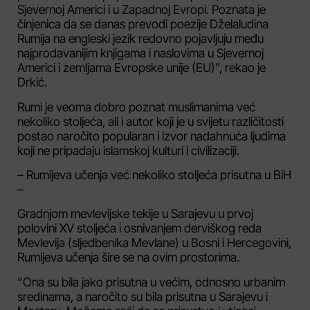
Sjevernoj Americi i u Zapadnoj Evropi. Poznata je
činjenica da se danas prevodi poezije Dželaludina
Rumija na engleski jezik redovno pojavljuju među
najprodavanijim knjigama i naslovima u Sjevernoj
Americi i zemljama Evropske unije (EU)”, rekao je
Drkić.
Rumi je veoma dobro poznat muslimanima već
nekoliko stoljeća, ali i autor koji je u svijetu različitosti
postao naročito popularan i izvor nadahnuća ljudima
koji ne pripadaju islamskoj kulturi i civilizaciji.
– Rumijeva učenja već nekoliko stoljeća prisutna u BiH
–
Gradnjom mevlevijske tekije u Sarajevu u prvoj
polovini XV stoljeća i osnivanjem derviškog reda
Mevlevija (sljedbenika Mevlane) u Bosni i Hercegovini,
Rumijeva učenja šire se na ovim prostorima.
”Ona su bila jako prisutna u većim, odnosno urbanim
sredinama, a naročito su bila prisutna u Sarajevu i