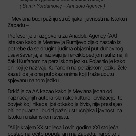
( Samir Yordamoviç – Anadolu Agency )
– Mevlana budi pažnju stručnjaka i javnosti na Istoku i
Zapadu –
Profesor je u razgovoru za Anadolu Agency (AA)
istakao kako je Mesnevija Rumijevo djelo nastalo iz
potrebe da se drugim ljudima objasni put duhovnog
usavršavanja, a nazivaju je i enciklopedijom sufizma, ili
čak i Kur’anom na perzijskom jeziku. Pojasnio je kako
oni koji je nazivaju Kur’anom na perzijskom jeziku žele
kazati da je ona putokaz onima koji traže uputu
spjevanu na tom jeziku.
Drkić je za AA kazao kako je Mevlana jedan od
najznačajnijih autora islamske kulture i civilizacije, te
čovjek koji nikada, još otkako je živio, nije prestajao
biti popularan i buditi pažnju stručnjaka i javnosti na
Istoku i u islamskom svijetu.
”Ali je krajem XX stoljeća i ovih godina XXI stoljeća
postao naročito popularan i na Zapadu, naročito u