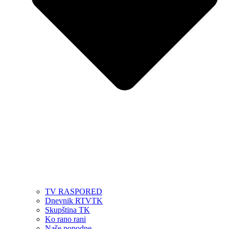
TV RASPORED
Dnevnik RTVTK
Skupština TK
Ko rano rani
Naše popodne