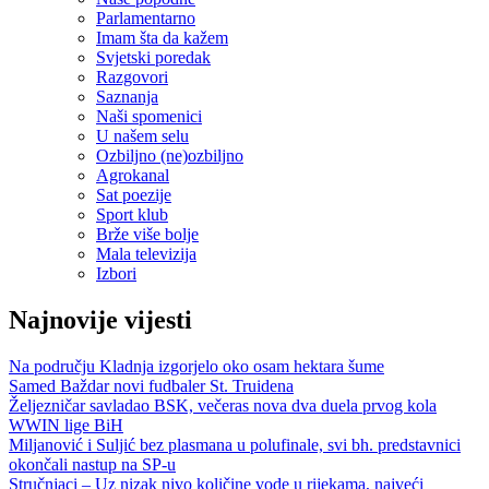
Parlamentarno
Imam šta da kažem
Svjetski poredak
Razgovori
Saznanja
Naši spomenici
U našem selu
Ozbiljno (ne)ozbiljno
Agrokanal
Sat poezije
Sport klub
Brže više bolje
Mala televizija
Izbori
Najnovije vijesti
Na području Kladnja izgorjelo oko osam hektara šume
Samed Baždar novi fudbaler St. Truidena
Željezničar savladao BSK, večeras nova dva duela prvog kola
WWIN lige BiH
Miljanović i Suljić bez plasmana u polufinale, svi bh. predstavnici
okončali nastup na SP-u
Stručnjaci – Uz nizak nivo količine vode u rijekama, najveći