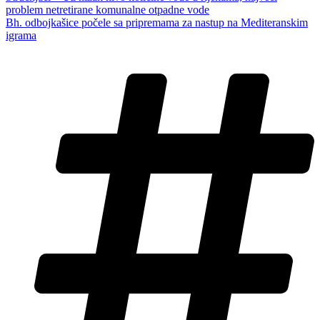
problem netretirane komunalne otpadne vode
Bh. odbojkašice počele sa pripremama za nastup na Mediteranskim
igrama