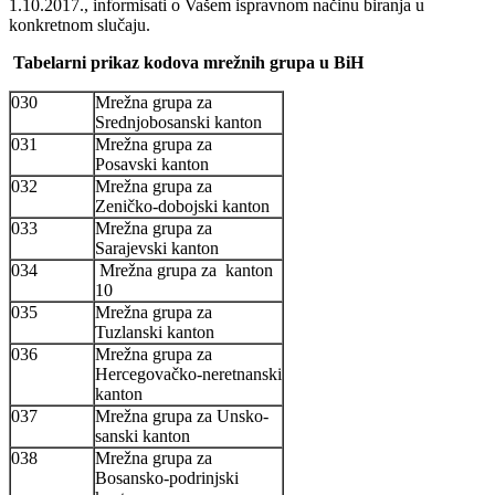
1.10.2017., informisati o Vašem ispravnom načinu biranja u
konkretnom slučaju.
Tabelarni prikaz kodova mrežnih grupa u BiH
030
Mrežna grupa za
Srednjobosanski kanton
031
Mrežna grupa za
Posavski kanton
032
Mrežna grupa za
Zeničko-dobojski kanton
033
Mrežna grupa za
Sarajevski kanton
034
Mrežna grupa za kanton
10
035
Mrežna grupa za
Tuzlanski kanton
036
Mrežna grupa za
Hercegovačko-neretnanski
kanton
037
Mrežna grupa za Unsko-
sanski kanton
038
Mrežna grupa za
Bosansko-podrinjski