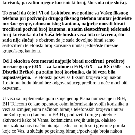
korisnik, pa zatim njegov korisni
c
ki broj, što sada nije slučaj.
To znači da ćete i Vi od 1.oktobra ove godine sa Vašeg fiksnog
telefona pri pozivanju drugog fiksnog telefona unutar jedne/iste
mrežne grupe, odnosno istog kantona, najprije morati birati
trocifreni pozivni broj kantona, a zatim (šestocifreni) telefonski
broj korisnika da bi Vaša telefonska veza bila ostavrena
,
što
sada nije slučaj
, s obzirom da je sada dovoljno birati samo
šestocifreni telefonski broj korisnika unutar jedne/iste mrežne
grupe/istog kantona.
Od 1.oktobra ćete morati najprije birati trocifreni predbroj
mrežne grupe (03X – za kantone u FiH, 05X – za RS i 049 – za
Distrikt Brčko), pa zatim broj korisnika, da bi veza bila
uspostavljena.
Telefonski pozivi sa fiksnih brojeva koji nakon
1.oktobra budu birani bez odgovarajućeg predbroja neće moći biti
ostvareni.
U vezi sa implementacijom izmjenjenog Plana numeracije u BiH,
BH Telecom će kao operator, osim informisanja svojih korisnika u
vezi sa izmijenjenim načinom biranja telefonskih brojeva unutar
mrežnih grupa (kantona u FBiH), poduzeti i druge potrebne
aktivnosti kako bi Vama, korisnicima svojih usluga, olakšao
prelazak na novi način biranja. Jedna od njih su i govorne poruke
koje će Vas, u slučaju pogrešnog biranja/pozivanja broja nakon