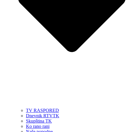
TV RASPORED
Dnevnik RTVTK
Skupština TK
Ko rano rani
Naše popodne