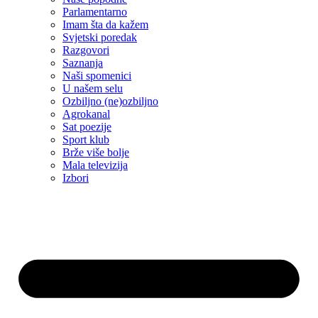
Parlamentarno
Imam šta da kažem
Svjetski poredak
Razgovori
Saznanja
Naši spomenici
U našem selu
Ozbiljno (ne)ozbiljno
Agrokanal
Sat poezije
Sport klub
Brže više bolje
Mala televizija
Izbori