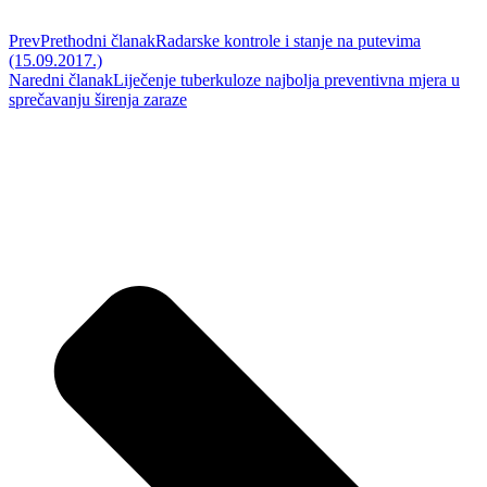
Prev
Prethodni članak
Radarske kontrole i stanje na putevima
(15.09.2017.)
Naredni članak
Liječenje tuberkuloze najbolja preventivna mjera u
sprečavanju širenja zaraze