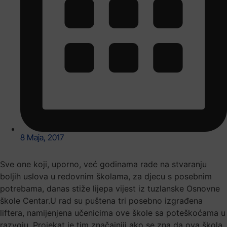
8 Maja, 2017
Sve one koji, uporno, već godinama rade na stvaranju
boljih uslova u redovnim školama, za djecu s posebnim
potrebama, danas stiže lijepa vijest iz tuzlanske Osnovne
škole Centar.U rad su puštena tri posebno izgrađena
liftera, namijenjena učenicima ove škole sa poteškoćama u
razvoju. Projekat je tim značajniji ako se zna da ova škola