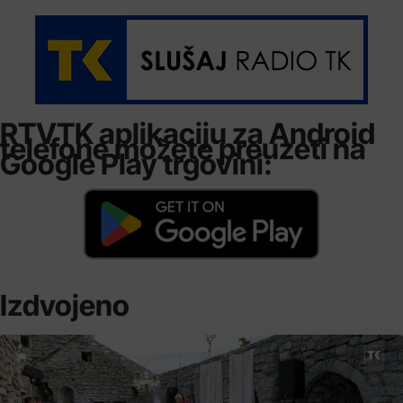
RTVTK aplikaciju za Android
telefone možete preuzeti na
Google Play trgovini:
Izdvojeno