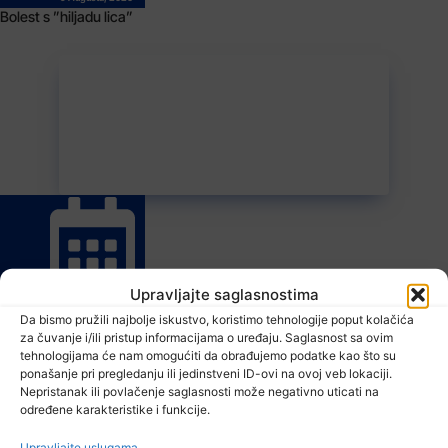
Bolest s ”hiljadu lica”
Upravljajte saglasnostima
9 Augusta, 2026
Da bismo pružili najbolje iskustvo, koristimo tehnologije poput kolačića
Divlje životinje u naseljenim mjestima: Ko je odgovoran za štete na
za čuvanje i/ili pristup informacijama o uređaju. Saglasnost sa ovim
poljoprivrednim usjevima?
tehnologijama će nam omogućiti da obrađujemo podatke kao što su
ponašanje pri pregledanju ili jedinstveni ID-ovi na ovoj veb lokaciji.
Nepristanak ili povlačenje saglasnosti može negativno uticati na
određene karakteristike i funkcije.
Upravljajte uslugama