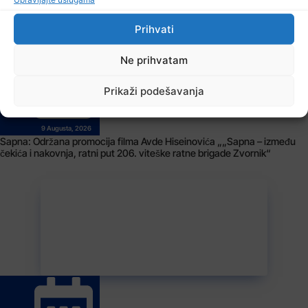
Prihvati
Ne prihvatam
Prikaži podešavanja
9 Augusta, 2026
Sapna: Održana promocija filma Avde Hiseinovića „„Sapna – između
čekića i nakovnja, ratni put 206. viteške ratne brigade Zvornik“