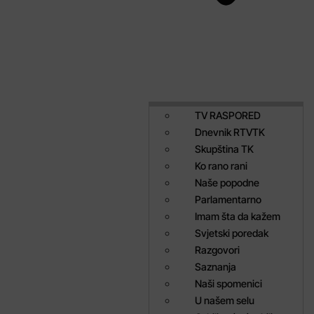
TV RASPORED
Dnevnik RTVTK
Skupština TK
Ko rano rani
Naše popodne
Parlamentarno
Imam šta da kažem
Svjetski poredak
Razgovori
Saznanja
Naši spomenici
U našem selu