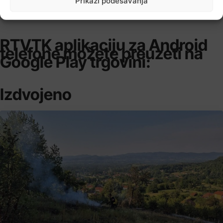
Prikaži podešavanja
RTVTK aplikaciju za Android
telefone možete preuzeti na
Google Play trgovini:
Izdvojeno