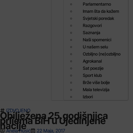
Parlamentarno
Imam šta da kažem
Svjetski poredak
Razgovori
Saznanja
Naši spomenici
U našem selu
Ozbiljno (ne)ozbiljno
Agrokanal
Sat poezije
Sport klub
Brže više bolje
Mala televizija
Izbori
IZDVOJENO
Obilježena 25.godišnjica
prijema BiH u Ujedinjene
nacije
Anela Husić
22 Maja, 2017