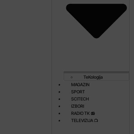
TeKologija
MAGAZIN
SPORT
SCITECH
IZBORI
RADIO TK 📻
TELEVIZIJA 📺