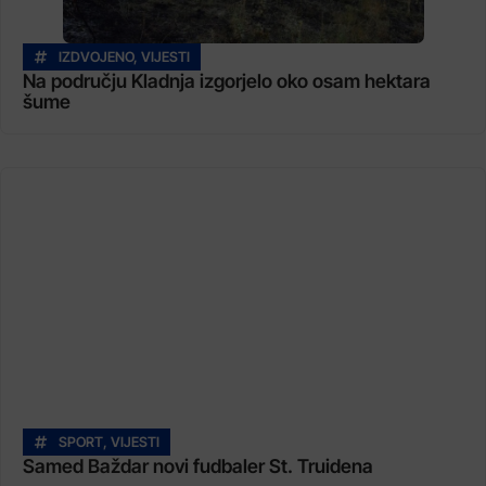
IZDVOJENO
,
VIJESTI
Na području Kladnja izgorjelo oko osam hektara
šume
SPORT
,
VIJESTI
Samed Baždar novi fudbaler St. Truidena