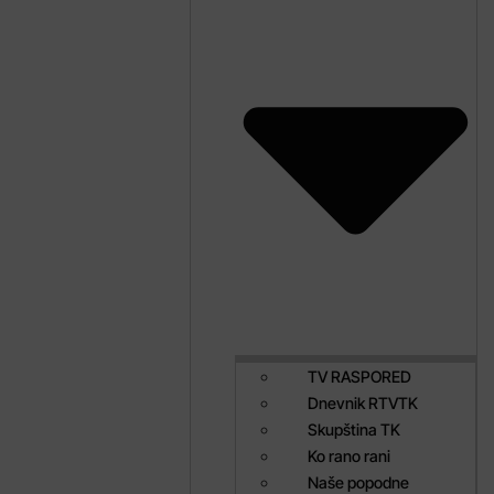
TV RASPORED
Dnevnik RTVTK
Skupština TK
Ko rano rani
Naše popodne