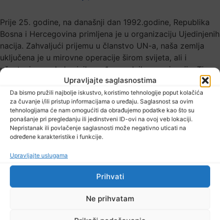
Prije 25. godine, na današnji dan 1992.godine, Republika
Bosna i Hercegovina primljena je u organizaciju Ujedinjenih
nacija. Zahvaljući prijemu u članstvo UN-a, naša zemlja
uključena je u mirovne operacije širom svijeta, ali i
učestvuje u radu brojnih međunarodnih organizacija. Tim
Upravljajte saglasnostima
povodom, na Pravnom fakultetu UNTZ održana je javna
tribina.
Da bismo pružili najbolje iskustvo, koristimo tehnologije poput kolačića
za čuvanje i/ili pristup informacijama o uređaju. Saglasnost sa ovim
tehnologijama će nam omogućiti da obrađujemo podatke kao što su
Sagovornik: prof.dr.sc. Amir Karić
ponašanje pri pregledanju ili jedinstveni ID-ovi na ovoj veb lokaciji.
Nepristanak ili povlačenje saglasnosti može negativno uticati na
Više pogledajte u video prilogu.
određene karakteristike i funkcije.
Upravljajte uslugama
Prihvati
Dijeliti
Ne prihvatam