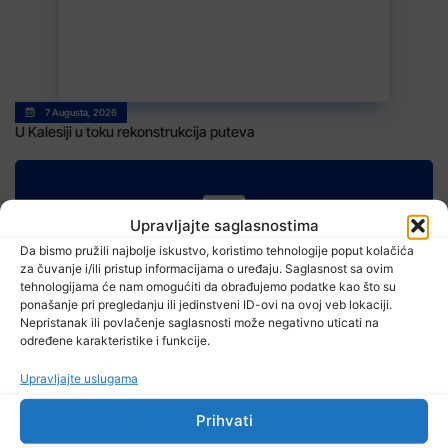
7 Augusta, 2026
U Kalesiji u toku rekonstrukcija puteva
Upravljajte saglasnostima
TV RASPORED
Da bismo pružili najbolje iskustvo, koristimo tehnologije poput kolačića
za čuvanje i/ili pristup informacijama o uređaju. Saglasnost sa ovim
tehnologijama će nam omogućiti da obrađujemo podatke kao što su
ponašanje pri pregledanju ili jedinstveni ID-ovi na ovoj veb lokaciji.
Nepristanak ili povlačenje saglasnosti može negativno uticati na
određene karakteristike i funkcije.
Upravljajte uslugama
Prihvati