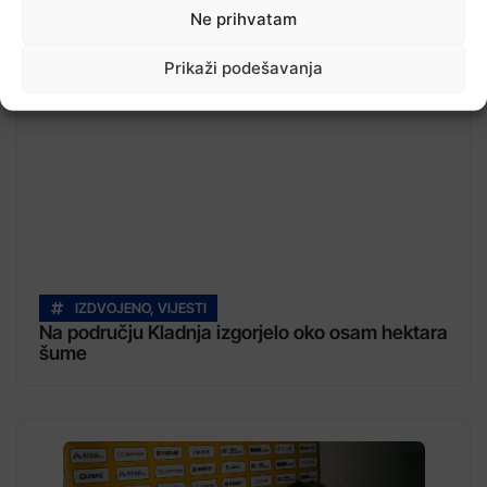
Pročitajte...
Ne prihvatam
Prikaži podešavanja
IZDVOJENO
,
VIJESTI
Na području Kladnja izgorjelo oko osam hektara
šume