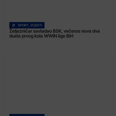
SPORT
,
VIJESTI
Željezničar savladao BSK, večeras nova dva
duela prvog kola WWIN lige BiH