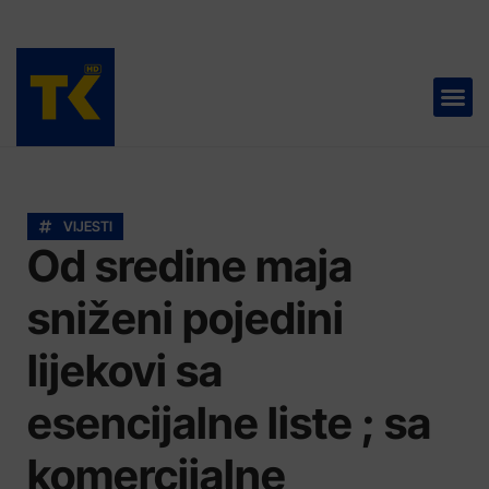
TELEVIZIJA 📺
VIJESTI
Od sredine maja
sniženi pojedini
lijekovi sa
esencijalne liste ; sa
komercijalne