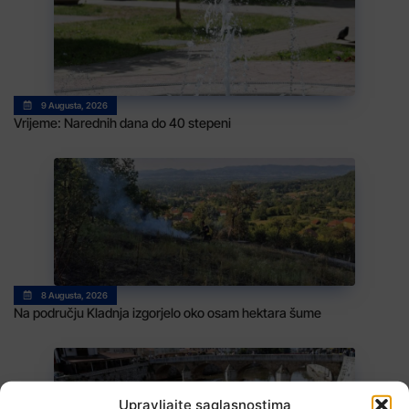
9 Augusta, 2026
Vrijeme: Narednih dana do 40 stepeni
8 Augusta, 2026
Na području Kladnja izgorjelo oko osam hektara šume
Upravljajte saglasnostima