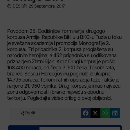
DESK
29 Septembra, 2017
Povodom 25. Godišnjice formiranja drugogo
korpusa Armije Republike BiH u u BKC-u Tuzla u toku
je svečana akademija i promocija Monografije 2.
korpusa. Tri pripadnika 2. korpusa proglašena su
narodnim herojima, a 452 pripadnika su odlikovana
priznanjem Zlatni ljiljan. Kroz Drugi korpus je prošlo
168.400 boraca, od čega 3.300 žena. Tokom rata,
braneći Bosnu i Hercegovinu poginulo je ukupno
14.795 boraca. Tokom ratnih operacija teže i lakše je
ranjeno 21. 950 vojnika. Drugi korpus je imao najveću
zonu odgovornosti i branio najveću slobodnu
teritoriju. Pogledajte video prilog o ovoj obljetnici.
Dijeliti