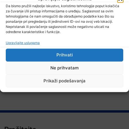
Da bismo pružili najbolje iskustvo, koristimo tehnologije poput kolačića
za čuvanje i/ili pristup informacijama o uređaju. Saglasnost sa ovim
tehnologijama će nam omogućiti da obrađujemo podatke kao što su
ponašanje pri pregledanju ili jedinstveni ID-ovi na ovoj veb lokaciji.
8 Augusta, 2026
Nepristanak ili povlačenje saglasnosti može negativno uticati na
Stručnjaci – Uz nizak nivo količine vode u rijekama, najveći
određene karakteristike i funkcije.
problem netretirane komunalne otpadne vode
Upravljajte uslugama
Prihvati
Ne prihvatam
TV RASPORED
Prikaži podešavanja