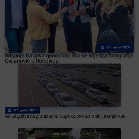
9 Augusta, 2026
Brisanje tragova genocida: Šta se krije iza fotografije
Cvijanović u Roćeviću
9 Augusta, 2026
Velike gužve na granicama: Duge kolone od ranih jutarnjih sati