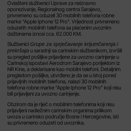
Ovlašteni službenici Uprave za neizravno
oporezivanje, Regionalnog centra Sarajevo,
privremeno su oduzeli 30 mobilnih telefona robne
marke “Apple Iphone 12 Pro”. Vrijednost privremeno
oduzetih mobilnih telefona sa plaćenim uvoznim
dažbinama iznosi cca. 62.000 KM.
Službenici
Grupe za sprječavanje krijumčarenja i
u saradnji sa carinskim službenikom, izvršili
prekršaja
su pregled pošiljke prijavljene za uvozno carinjenje u
Carinskoj ispostavi Aerodrom Sarajevo porijeklom iz
NR Kine, a deklarisane kao mobilni telefoni. Detaljnim
pregledom pošiljke, utvrđeno je da se u istoj pored
prijavljnih mobilnih telefona, nalazi 30 mobilnih
telefona robne marke “Apple Iphone 12 Pro” koji nisu
bili prijavljeni za uvozno carinjenje.
Obzirom da je riječ o mobilnim telefonima koji nisu
prijavljeni nadležnim carinskim organima prilikom
uvoza u carinsko područje Bosne i Hercegovine, isti
su privremeno oduzeti od uvoznika.