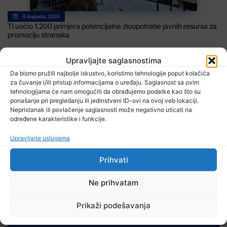
6 Augusta, 2026
TI uočio 1.200 primjera potencijalne zloupotrebe javnih resursa za
promociju stranaka
Upravljajte saglasnostima
Da bismo pružili najbolje iskustvo, koristimo tehnologije poput kolačića
za čuvanje i/ili pristup informacijama o uređaju. Saglasnost sa ovim
tehnologijama će nam omogućiti da obrađujemo podatke kao što su
ponašanje pri pregledanju ili jedinstveni ID-ovi na ovoj veb lokaciji.
Nepristanak ili povlačenje saglasnosti može negativno uticati na
određene karakteristike i funkcije.
6 Augusta, 2026
Upravljajte uslugama
EUFOR izveo vježbu nedaleko od Foče, uoči vježbe ‘Brzi odgovor
2026’
Prihvati
Ne prihvatam
Prikaži podešavanja
TV RASPORED