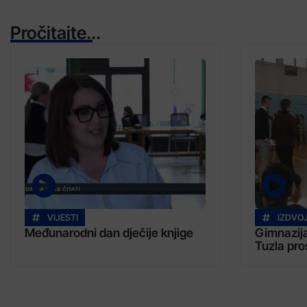
Pročitajte...
VIJESTI
IZDVO
Međunarodni dan dječije knjige
Gimnazij
Tuzla pro