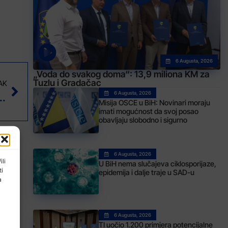
6 Augusta, 2026
„Voda do svakog doma“: 13,9 miliona KM za
Tuzlu i Gradačac
AK
redsjednik Skupštine TK Slađan Ilić
6 Augusta, 2026
Misija OSCE u BiH: Novinari moraju
imati mogućnost da svoj posao
obavljaju slobodno i sigurno
6 Augusta, 2026
ili
U BiH nema slučajeva ciklosporijaze,
ti
epidemija i dalje traje u SAD-u
a
6 Augusta, 2026
TI uočio 1.200 primjera potencijalne