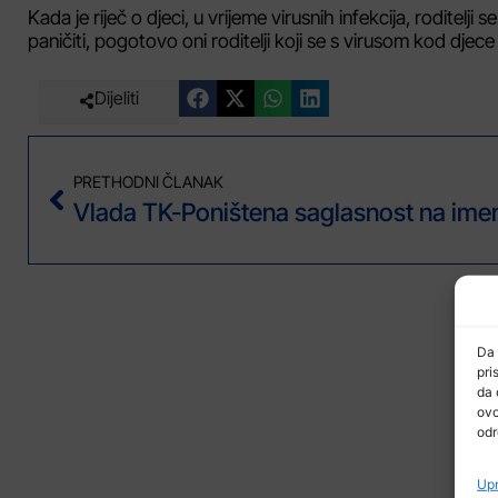
Kada je riječ o djeci, u vrijeme virusnih infekcija, roditelj
paničiti, pogotovo oni roditelji koji se s virusom kod djece
Dijeliti
PRETHODNI ČLANAK
Da 
pri
da 
ovo
odr
Upr