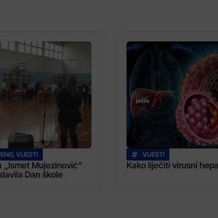
JENO
,
VIJESTI
VIJESTI
a „Ismet Mujezinović“
Kako liječiti virusni hepa
slavila Dan škole