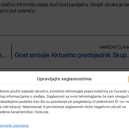
i se obično informišu kada doći kod pedijatra. Savjet struke je ne
 prvi put susreću.
NAREDNI ČLAN
Vlada TK-Poništena saglasnost na imenovanje Muniba Efendića za direktora ustanove Zavod za zaštitu kulturno-historijskog i prirodnog naslijeđa
Gost emisije Aktuelno p
Upravljajte saglasnostima
bismo pružili najbolje iskustvo, koristimo tehnologije poput kolačića za čuvanje i/
stup informacijama o uređaju. Saglasnost sa ovim tehnologijama će nam omogući
obrađujemo podatke kao što su ponašanje pri pregledanju ili jedinstveni ID-ovi n
j veb lokaciji. Nepristanak ili povlačenje saglasnosti može negativno uticati na
eđene karakteristike i funkcije.
avljajte uslugama