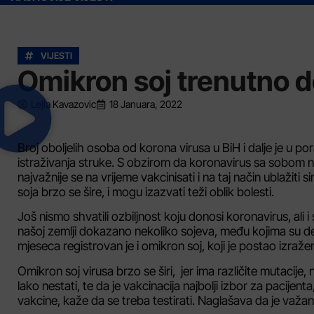
VIJESTI
Omikron soj trenutno d
Lejla Kavazovic
18 Januara, 2022
Broj oboljelih osoba od korona virusa u BiH i dalje je u p
istraživanja struke. S obzirom da koronavirus sa sobom nosi
najvažnije se na vrijeme vakcinisati i na taj način ublažiti
soja brzo se šire, i mogu izazvati teži oblik bolesti.
Još nismo shvatili ozbiljnost koju donosi koronavirus, ali
našoj zemlji dokazano nekoliko sojeva, među kojima su del
mjeseca registrovan je i omikron soj, koji je postao izraženi
Omikron soj virusa brzo se širi, jer ima različite mutacij
lako nestati, te da je vakcinacija najbolji izbor za pacijenta
vakcine, kaže da se treba testirati. Naglašava da je važan o