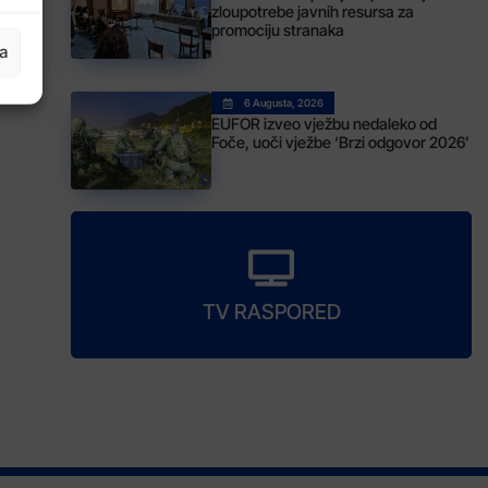
zloupotrebe javnih resursa za
promociju stranaka
ja
6 Augusta, 2026
EUFOR izveo vježbu nedaleko od
Foče, uoči vježbe ‘Brzi odgovor 2026’
TV RASPORED