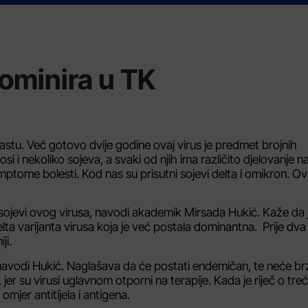
ominira u TK
orastu. Već gotovo dvije godine ovaj virus je predmet brojnih
 i nekoliko sojeva, a svaki od njih ima različito djelovanje na
 simptome bolesti. Kod nas su prisutni sojevi delta i omikron. O
 i sojevi ovog virusa, navodi akademik Mirsada Hukić. Kaže da 
ta varijanta virusa koja je već postala dominantna. Prije dva
ji.
e, navodi Hukić. Naglašava da će postati endemičan, te neće br
, jer su virusi uglavnom otporni na terapije. Kada je riječ o tre
mjer antitijela i antigena.