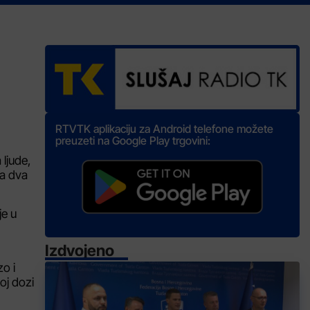
RTVTK aplikaciju za Android telefone možete
preuzeti na Google Play trgovini:
 ljude,
va dva
je u
Izdvojeno
zo i
ćoj dozi