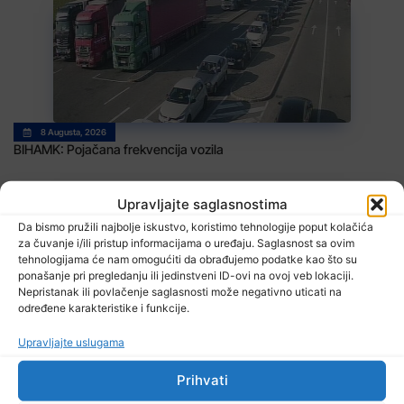
8 Augusta, 2026
BIHAMK: Pojačana frekvencija vozila
Upravljajte saglasnostima
Da bismo pružili najbolje iskustvo, koristimo tehnologije poput kolačića
za čuvanje i/ili pristup informacijama o uređaju. Saglasnost sa ovim
tehnologijama će nam omogućiti da obrađujemo podatke kao što su
ponašanje pri pregledanju ili jedinstveni ID-ovi na ovoj veb lokaciji.
Nepristanak ili povlačenje saglasnosti može negativno uticati na
određene karakteristike i funkcije.
8 Augusta, 2026
Danas promjenjljivo i nestabilno vrijeme
Upravljajte uslugama
Prihvati