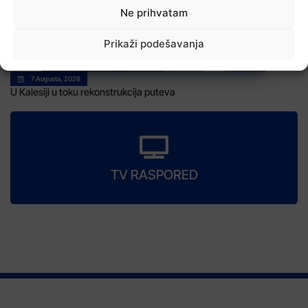
Ne prihvatam
Prikaži podešavanja
7 Augusta, 2026
U Kalesiji u toku rekonstrukcija puteva
TV RASPORED