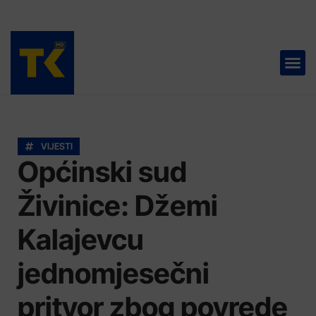
TELEVIZIJA 📺
VIJESTI
Općinski sud
Živinice: Džemi
Kalajevcu
jednomjesečni
pritvor zbog povrede