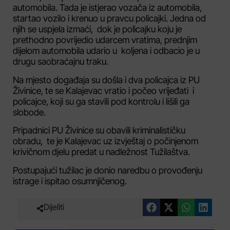
automobila. Tada je istjerao vozača iz automobila,
startao vozilo i krenuo u pravcu policajki. Jedna od
njih se uspjela izmaći, dok je policajku koju je
prethodno povrijedio udarcem vratima, prednjim
dijelom automobila udario u koljena i odbacio je u
drugu saobraćajnu traku.
Na mjesto događaja su došla i dva policajca iz PU
Živinice, te se Kalajevac vratio i počeo vrijeđati i
policajce, koji su ga stavili pod kontrolu i lišili ga
slobode.
Pripadnici PU Živinice su obavili kriminalističku
obradu, te je Kalajevac uz izvještaj o počinjenom
krivičnom djelu predat u nadležnost Tužilaštva.
Postupajući tužilac je donio naredbu o provođenju
istrage i ispitao osumnjičenog.
Dijeliti