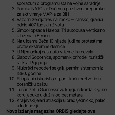
sporazum o programu stalne vojne saradnje
Poruka NATO-a: Daćemo pozitivnu preporuku
za aktiviranje MAP-a za BiH
Razorni zemljotres na iračko – iranskoj granici
odnio 407 ljudskih života
Simbol opsade Halepa: Tri autobusa vertikalno
izložena u Berlinu
Na ulicama Beča 10 hiljada ljudi na protestima
protiv ekstremne desnice
U Njemačkoj nastupilo vrijeme karnevala
Slapovi Sopotnice, spomenik prirode i turistički
raj kraj Prijepolja
Njujorški neboderi se griju parnim sistemom iz
1880. godine
Etiopljanin iskoristio otpad i kuću pretvorio u
botaničku baštu
Turčin želi u Guinnessovu knjigu rekorda: Ogulio
koru jabuke u dužini od pet metara
Kraljevski jeleni atrakcija u predsjedničkoj palači
u Indoneziji
Novo izdanje magazina ORBIS gledajte ove