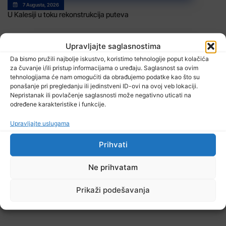
7 Augusta, 2026
U Kalesiji u toku rekonstrukcija puteva
Upravljajte saglasnostima
Da bismo pružili najbolje iskustvo, koristimo tehnologije poput kolačića
za čuvanje i/ili pristup informacijama o uređaju. Saglasnost sa ovim
tehnologijama će nam omogućiti da obrađujemo podatke kao što su
ponašanje pri pregledanju ili jedinstveni ID-ovi na ovoj veb lokaciji.
Nepristanak ili povlačenje saglasnosti može negativno uticati na
određene karakteristike i funkcije.
7 Augusta, 2026
Poslodavci dužni zaštiti zdravlje radnika
Upravljajte uslugama
Prihvati
Ne prihvatam
TV RASPORED
Prikaži podešavanja