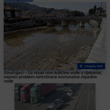
8 Augusta, 2026
Stručnjaci – Uz nizak nivo količine vode u rijekama,
najveći problem netretirane komunalne otpadne
vode