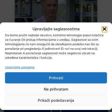
Upravljajte saglasnostima
7 Augusta, 2026
Da bismo pružili najbolje iskustvo, koristimo tehnologije poput kolačića
Poslodavci dužni zaštiti zdravlje radnika
za čuvanje i/ili pristup informacijama o uređaju. Saglasnost sa ovim
tehnologijama će nam omogućiti da obrađujemo podatke kao što su
ponašanje pri pregledanju ili jedinstveni ID-ovi na ovoj veb lokaciji.
Nepristanak ili povlačenje saglasnosti može negativno uticati na
određene karakteristike i funkcije.
Upravljajte uslugama
Prihvati
7 Augusta, 2026
Ne prihvatam
U Poljicu počinje izgradnja školske sportske sale
Prikaži podešavanja