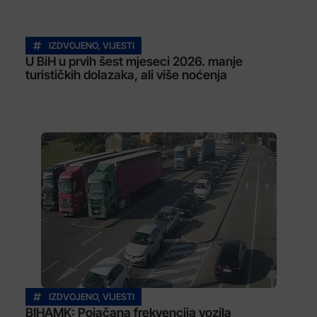
IZDVOJENO
,
VIJESTI
U BiH u prvih šest mjeseci 2026. manje
turističkih dolazaka, ali više noćenja
IZDVOJENO
,
VIJESTI
BIHAMK: Pojačana frekvencija vozila