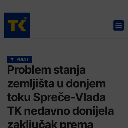
TELEVIZIJA 📺
VIJESTI
Problem stanja
zemljišta u donjem
toku Spreče-Vlada
TK nedavno donijela
zaključak prema