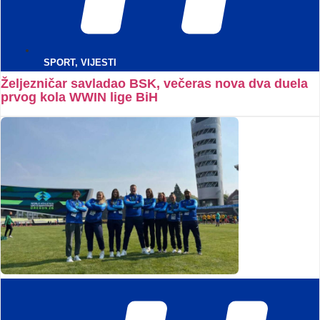
SPORT
,
VIJESTI
Željezničar savladao BSK, večeras nova dva duela
prvog kola WWIN lige BiH