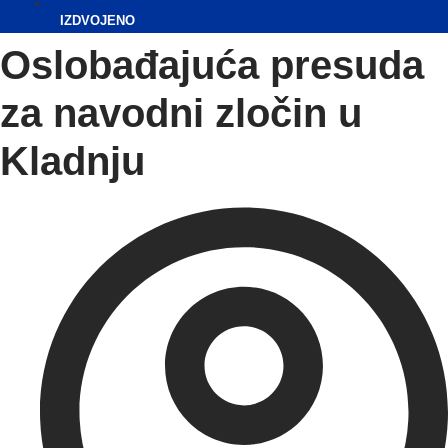
IZDVOJENO
Oslobađajuća presuda
za navodni zločin u
Kladnju