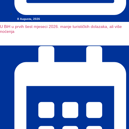
8 Augusta, 2026
U BiH u prvih šest mjeseci 2026. manje turističkih dolazaka, ali više
noćenja