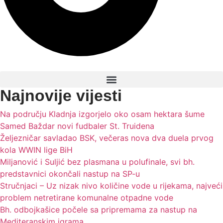
Najnovije vijesti
Na području Kladnja izgorjelo oko osam hektara šume
Samed Baždar novi fudbaler St. Truidena
Željezničar savladao BSK, večeras nova dva duela prvog
kola WWIN lige BiH
Miljanović i Suljić bez plasmana u polufinale, svi bh.
predstavnici okončali nastup na SP-u
Stručnjaci – Uz nizak nivo količine vode u rijekama, najveći
problem netretirane komunalne otpadne vode
Bh. odbojkašice počele sa pripremama za nastup na
Mediteranskim igrama