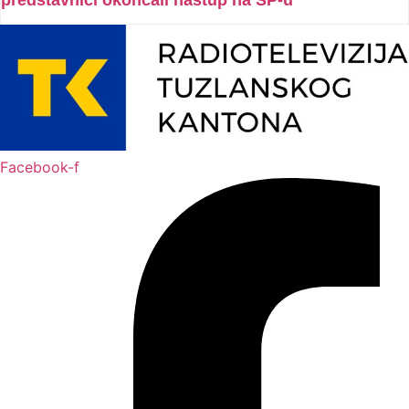
predstavnici okončali nastup na SP-u
Facebook-f