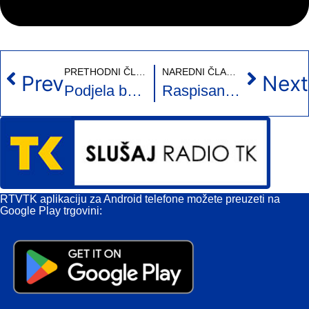
PRETHODNI ČLANAK
NAREDNI ČLANAK
Prev
Next
Podjela besplatnih udžbenika prvačićima OŠ “Pazar” Tuzla
Raspisan javni poziv za kreditnu liniju za privrednike TK: U opticaju 25 miliona KM sa najpovoljnijom kamatnom stopom u državi
RTVTK aplikaciju za Android telefone možete preuzeti na
Google Play trgovini: