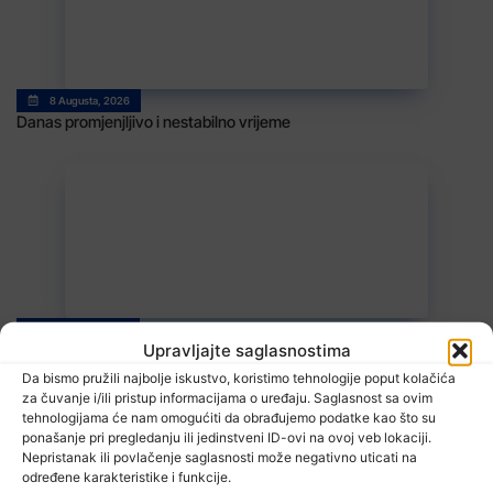
8 Augusta, 2026
Danas promjenjljivo i nestabilno vrijeme
7 Augusta, 2026
Upravljajte saglasnostima
U Kalesiji u toku rekonstrukcija puteva
Da bismo pružili najbolje iskustvo, koristimo tehnologije poput kolačića
za čuvanje i/ili pristup informacijama o uređaju. Saglasnost sa ovim
tehnologijama će nam omogućiti da obrađujemo podatke kao što su
ponašanje pri pregledanju ili jedinstveni ID-ovi na ovoj veb lokaciji.
Nepristanak ili povlačenje saglasnosti može negativno uticati na
određene karakteristike i funkcije.
TV RASPORED