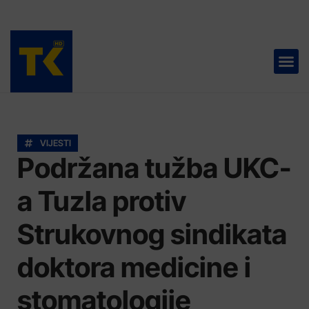
TELEVIZIJA 📺
VIJESTI
Podržana tužba UKC-
a Tuzla protiv
Strukovnog sindikata
doktora medicine i
stomatologije