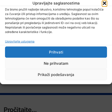
Upravljajte saglasnostima
Da bismo pružili najbolje iskustvo, koristimo tehnologije poput kolačića
za čuvanje i/ili pristup informacijama o uređaju. Saglasnost sa ovim
tehnologijama će nam omogućiti da obrađujemo podatke kao što su
7 Augusta, 2026
ponašanje pri pregledanju ili jedinstveni ID-ovi na ovoj veb lokaciji.
Danas nova saslušanja saradnika Memorijalnog centra Srebrenica
Nepristanak ili povlačenje saglasnosti može negativno uticati na
određene karakteristike i funkcije.
Upravljajte uslugama
Prihvati
TV RASPORED
Ne prihvatam
Prikaži podešavanja
Pročitajte...