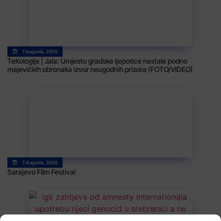
7 Augusta, 2026
TeKologija | Jala: Umjesto gradske ljepotice nastale podno
majevičkih obronaka izvor neugodnih prizora (FOTO/VIDEO)
7 Augusta, 2026
Sarajevo Film Festival