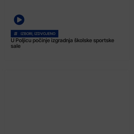
IZBORI
,
IZDVOJENO
U Poljicu počinje izgradnja školske sportske
sale