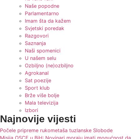
Naše popodne
Parlamentarno
Imam šta da kažem
Svjetski poredak
Razgovori
Saznanja
Naši spomenici
U našem selu
Ozbiljno (ne)ozbiljno
Agrokanal
Sat poezije
Sport klub
Brže više bolje
Mala televizija
Izbori
Najnovije vijesti
Počele pripreme rukometaša tuzlanske Slobode
Misija OSCE u BiH: Novinari moraju imati mogućnost da