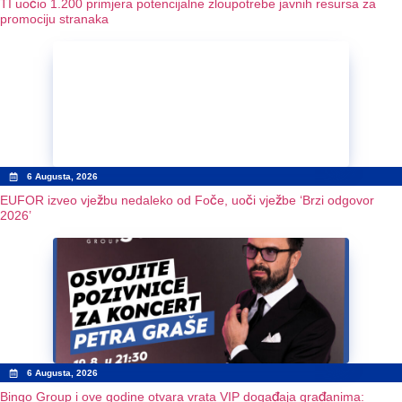
TI uočio 1.200 primjera potencijalne zloupotrebe javnih resursa za
promociju stranaka
6 Augusta, 2026
EUFOR izveo vježbu nedaleko od Foče, uoči vježbe ‘Brzi odgovor
2026’
6 Augusta, 2026
Bingo Group i ove godine otvara vrata VIP događaja građanima: