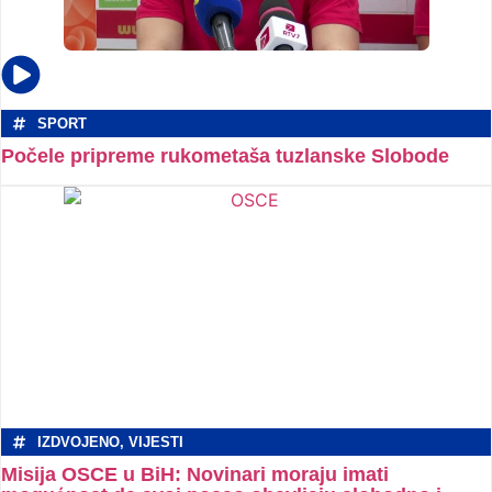
SPORT
Počele pripreme rukometaša tuzlanske Slobode
IZDVOJENO
,
VIJESTI
Misija OSCE u BiH: Novinari moraju imati