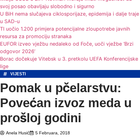
svoj posao obavljaju slobodno i sigurno
U BiH nema slučajeva ciklosporijaze, epidemija i dalje traje
u SAD-u
TI uočio 1.200 primjera potencijalne zloupotrebe javnih
resursa za promociju stranaka
EUFOR izveo vježbu nedaleko od Foče, uoči vježbe ‘Brzi
odgovor 2026’
Borac dočekuje Vitebsk u 3. pretkolu UEFA Konferencijske
lige
VIJESTI
Pomak u pčelarstvu:
Povećan izvoz meda u
prošloj godini
Anela Husić
5 Februara, 2018