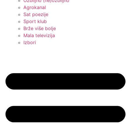
Ozbiljno (ne)ozbiljno
Agrokanal
Sat poezije
Sport klub
Brže više bolje
Mala televizija
Izbori