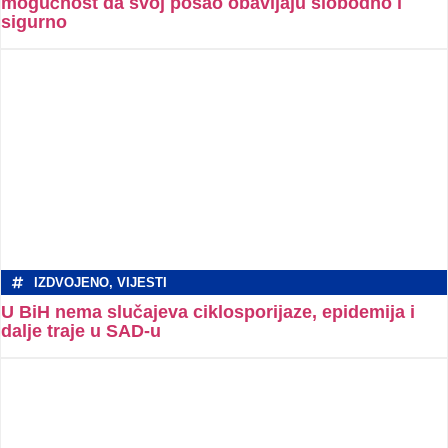
mogućnost da svoj posao obavljaju slobodno i
sigurno
IZDVOJENO
,
VIJESTI
U BiH nema slučajeva ciklosporijaze, epidemija i
dalje traje u SAD-u