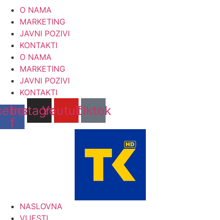
Skip
O NAMA
to
MARKETING
content
JAVNI POZIVI
KONTAKTI
O NAMA
MARKETING
JAVNI POZIVI
KONTAKTI
cebook-
Instagram
Youtube
Tiktok
f
NASLOVNA
VIJESTI