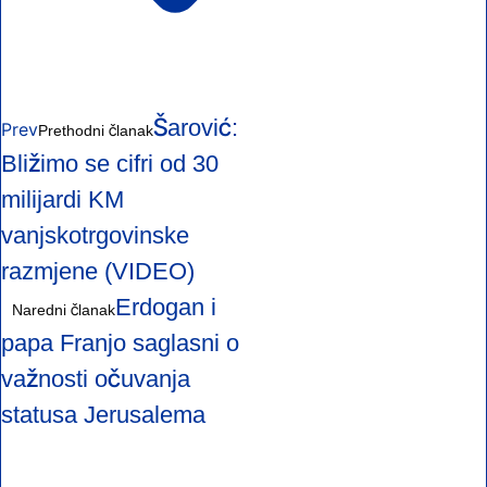
Šarović:
Prev
Prethodni članak
Bližimo se cifri od 30
milijardi KM
vanjskotrgovinske
razmjene (VIDEO)
Erdogan i
Naredni članak
papa Franjo saglasni o
važnosti očuvanja
statusa Jerusalema