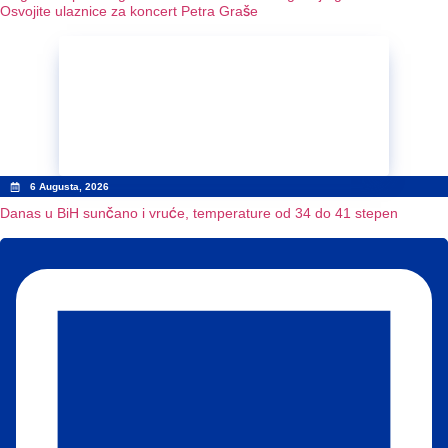
Osvojite ulaznice za koncert Petra Graše
6 Augusta, 2026
Danas u BiH sunčano i vruće, temperature od 34 do 41 stepen