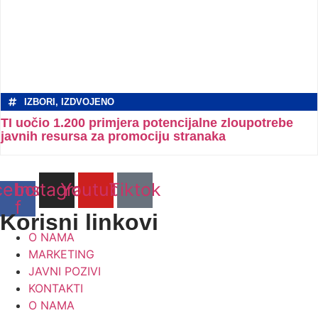
IZBORI
,
IZDVOJENO
TI uočio 1.200 primjera potencijalne zloupotrebe
javnih resursa za promociju stranaka
cebook-
Instagram
Youtube
Tiktok
f
Korisni linkovi
O NAMA
MARKETING
JAVNI POZIVI
KONTAKTI
O NAMA