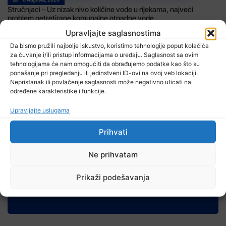
Stručnjaci – Uz nizak nivo količine vode u rijekama, najveći
problem netretirane komunalne otpadne vode
Upravljajte saglasnostima
Da bismo pružili najbolje iskustvo, koristimo tehnologije poput kolačića
za čuvanje i/ili pristup informacijama o uređaju. Saglasnost sa ovim
tehnologijama će nam omogućiti da obrađujemo podatke kao što su
ponašanje pri pregledanju ili jedinstveni ID-ovi na ovoj veb lokaciji.
Nepristanak ili povlačenje saglasnosti može negativno uticati na
određene karakteristike i funkcije.
Upravljajte uslugama
8 Augusta, 2026
U BiH u prvih šest mjeseci 2026. manje turističkih dolazaka, ali
Prihvati
više noćenja
Ne prihvatam
Prikaži podešavanja
TV RASPORED