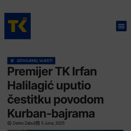
TELEVIZIJA 📺
IZDVOJENO
,
VIJESTI
Premijer TK Irfan
Halilagić uputio
čestitku povodom
Kurban-bajrama
Darko Zabuš
5 Juna, 2025