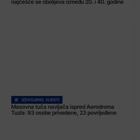
najčešče se obolijeva između 20. i 40. godine
IZDVOJENO
,
VIJESTI
Masovna tuča navijača ispred Aerodroma
Tuzla: 93 osobe privedene, 23 povrijeđene