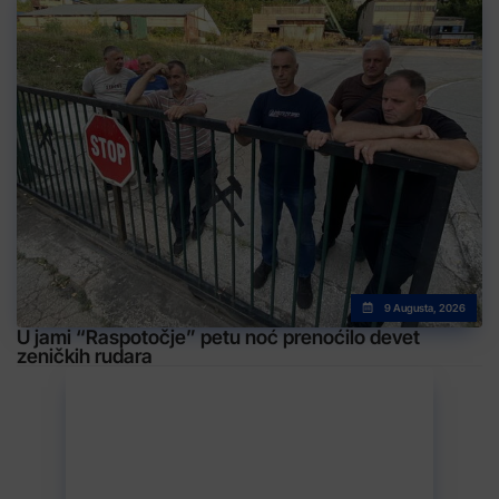
9 Augusta, 2026
U jami “Raspotočje” petu noć prenoćilo devet
zeničkih rudara