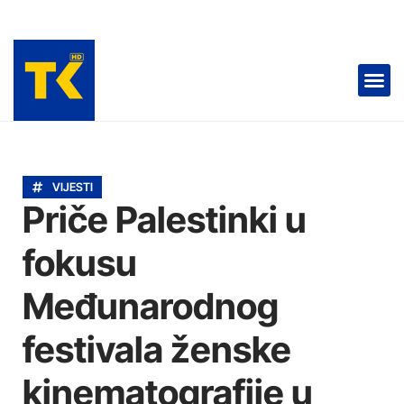
TELEVIZIJA 📺
VIJESTI
Priče Palestinki u
fokusu
Međunarodnog
festivala ženske
kinematografije u