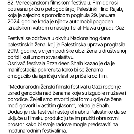
82. Venecijanskom filmskom festivalu. Film donosi
potresnu priču o petogodišnjoj Palestinki Hind Rajab,
koja je zajedno s porodicom poginula 29. januara
2024. godine kada je njihov automobil pogođen
izraelskom vatrom u naselju Tel al-Hawa u gradu Gazi.
Festival se održava u okviru Nacionalnog dana
palestinskih žena, koji je Palestinska uprava proglasila
2019. godine, s ciljem podrške ulozi žena u društvenoj
borbi i kulturnom stvaralaštvu.
Osnivač festivala Ezzaldeen Shalh kazao je da je
manifestacija pokrenuta kako bi se ženama
omogućilo da ispričaju vlastite priče kroz film.
“Međunarodni ženski filmski festival u Gazi rođen je
usred genocida nad ženama koje su izgubile muževe i
porodice. Željeli smo stvoriti platformu gdje će žene
moći govoriti vlastitim glasom”, rekao je Shalh.
Dodao je i da festival nastoji ohrabriti Palestinke da se
uključe u filmsku produkciju te im pružiti obrazovni
prostor kako bi svoje radove mogle predstaviti na
međunarodnim festivalima.