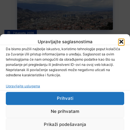
7 Augusta, 2026
Stiže blagi predah od vrelina, ali ne zadugo
Upravljajte saglasnostima
Da bismo pružili najbolje iskustvo, koristimo tehnologije poput kolačića
za čuvanje i/ili pristup informacijama o uređaju. Saglasnost sa ovim
tehnologijama će nam omogućiti da obrađujemo podatke kao što su
ponašanje pri pregledanju ili jedinstveni ID-ovi na ovoj veb lokaciji.
Nepristanak ili povlačenje saglasnosti može negativno uticati na
određene karakteristike i funkcije.
Upravljajte uslugama
7 Augusta, 2026
Prihvati
Zenički rudari još uvijek u jami, poznato zdravstveno stanje
Ne prihvatam
Prikaži podešavanja