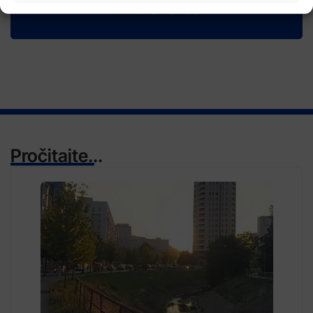
TV RASPORED
Pročitajte...