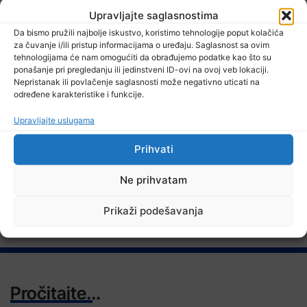
Upravljajte saglasnostima
Da bismo pružili najbolje iskustvo, koristimo tehnologije poput kolačića
za čuvanje i/ili pristup informacijama o uređaju. Saglasnost sa ovim
7 Augusta, 2026
tehnologijama će nam omogućiti da obrađujemo podatke kao što su
Danas nova saslušanja saradnika Memorijalnog centra Srebrenica
ponašanje pri pregledanju ili jedinstveni ID-ovi na ovoj veb lokaciji.
Nepristanak ili povlačenje saglasnosti može negativno uticati na
određene karakteristike i funkcije.
Upravljajte uslugama
TV RASPORED
Prihvati
Ne prihvatam
Prikaži podešavanja
Pročitajte...