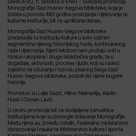
SARAJEVO, 11. oktobra (FENA) – Svečana promocija
Monografije Gazi Husrev-begove biblioteke, koja je
izdata u povodu 480 godina postojanja i djelovanja te
kulturne institucije, bit će upriličena danas.
Monografija Gazi Husrev-begove biblioteke
predstavlja tu instituciju kulture u svim važnim
segmentima njenog historijskog hoda, kontinuiranog
rada i djelovanja. Njeni tekstovi nam pružaju uvid u
riznice rukopisne i druge bibliotečke građe, te u
događaje, aktivnosti, procese i ljude, koji su radeći
zajedno na očuvanju i razvoju pisanog blaga Gazi
Husrev-begove biblioteke, postali dio njene bogate
historije.
Promotori su Lejla Gazić, Hilmo Neimarlija, Aladin
Husić i Osman Lavić.
U okviru promocije bit će dodijeljene zahvalnice
institucijama koje su pomogle izdavanje Monografije.
Među njima su, između ostalih, Federalno ministarstvo
obrazovanja i nauke te Ministarstvo kulture i sporta
Kantona Sarajevo, saopćeno je iz Gazi Husrev-