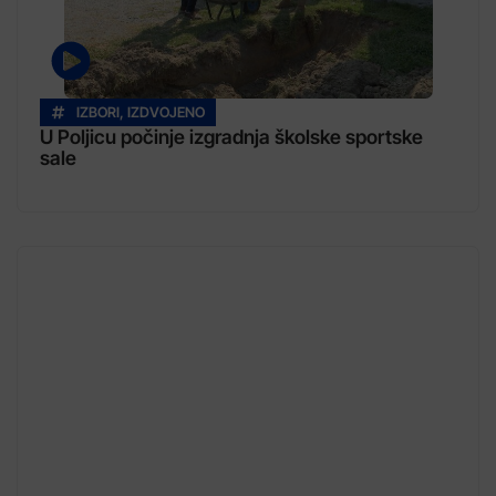
IZBORI
,
IZDVOJENO
U Poljicu počinje izgradnja školske sportske
sale