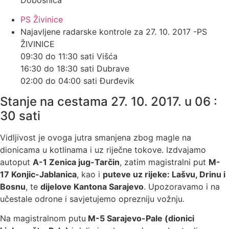
PS Živinice
Najavljene radarske kontrole za 27. 10. 2017 -PS
ŽIVINICE
09:30 do 11:30 sati Višća
16:30 do 18:30 sati Dubrave
02:00 do 04:00 sati Đurđevik
Stanje na cestama 27. 10. 2017. u 06 :
30 sati
Vidljivost je ovoga jutra smanjena zbog magle na
dionicama u kotlinama i uz riječne tokove. Izdvajamo
autoput
A-1 Zenica jug-Tarčin
, zatim magistralni put
M-
17 Konjic-Jablanica
, kao i
puteve uz rijeke: Lašvu, Drinu i
Bosnu
, te
dijelove Kantona Sarajevo
. Upozoravamo i na
učestale odrone i savjetujemo oprezniju vožnju.
Na magistralnom putu
M-5 Sarajevo-Pale (dionici