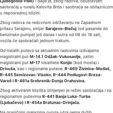
Ljubogošta-Pale)
i dalje je, zbog radova, obustavljen
saobraćaj u tunelu Kalovita Brda i saobraća se obilaznicom
u neposrednoj blizini.
Zbog radova na redovnom održavanju na Zapadnom
prilazu Sarajevu, smijer
Sarajevo-Blažuj
(od pasarele do
benzinske pumpe) još danas i sutra od 08 do 18 sati,
vozila će saobraćati jednom trakom.
Od ostalih puteva sa aktuelnim radovima izdvajamo
magistralni put
M-14.1 Odžak-Vukosavlje
, zatim
magistralni put
M-17
lokalitete
Konjic
(kod mosta) i
Drivuša
, kao i regionalne puteve:
R-469 Živinice-Međaš,
R-445 Semizovac-Visoko, R-444 Podlugovi-Breza-
Vareš i R-461a Srebrenik-Donja Orahovica.
Zbog aktiviranih klizišta izmjenjen je režim saobraćaja i na
regionalnim putevima
R-441 Banja Luka-Turbe
(Ljubačevo) i R-454a Bratunac-Drinjača.
Na graničnim prelazima ovoga jutra nema dužih