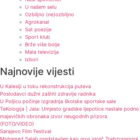
U našem selu
Ozbiljno (ne)ozbiljno
Agrokanal
Sat poezije
Sport klub
Brže više bolje
Mala televizija
Izbori
Najnovije vijesti
U Kalesiji u toku rekonstrukcija puteva
Poslodavci dužni zaštiti zdravlje radnika
U Poljicu počinje izgradnja školske sportske sale
TeKologija | Jala: Umjesto gradske ljepotice nastale podno
majevičkih obronaka izvor neugodnih prizora
(FOTO/VIDEO)
Sarajevo Film Festival
Mohamed Salah predstavljen kao novi igrač Trabzonspora