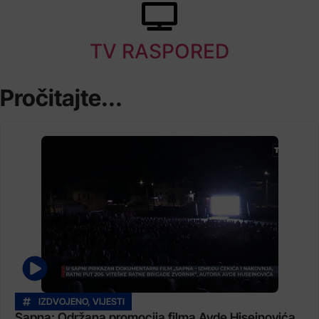
TV RASPORED
Pročitajte...
IZDVOJENO
,
VIJESTI
Sapna: Održana promocija filma Avde Hiseinovića