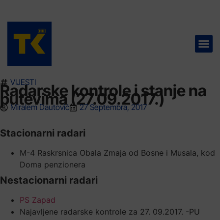
TELEVIZIJA 📺
VIJESTI
Radarske kontrole i stanje na
putevima (27.09.2017.)
Miralem Dautović
27 Septembra, 2017
Stacionarni radari
M-4 Raskrsnica Obala Zmaja od Bosne i Musala, kod
Doma penzionera
Nestacionarni radari
PS Zapad
Najavljene radarske kontrole za 27. 09.2017. -PU