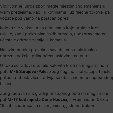
Vidljivost je jutros zbog magle mjestimično smanjena u
višim predjelima, kao i u kotlinama i uz riječne tokove, pa
vozače pozivamo na pojačan oprez.
Kolovoz je vlažan, a na dionicama koje prolaze kroz
usjeke, kao i preko planinskih prevoja, upozoravamo na
učestale odrone zemlje ili kamenja.
Na svim putnim pravcima savjetujemo maksimalno
opreznu vožnju, prilagođenu uslovima na putu.
U toku su radovi u tunelu Kalovita Brda na magistralnom
putu
M-5 Sarajevo-Pale,
zbog čega je saobraćaj u tunelu
potpuno obustavljen i odvija se obilaznicom u neposrednoj
blizini.
Zbog radova na izgradnji pristupnog puta na magistralni
put
M-17 kod mjesta Donji Hadžići
, u vremenu od 08 do
16 sati, saobraća se naizmjenično, jednom trakom.