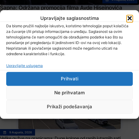
Sapna: Održana promocija filma Avde Hiseinovića
„„Sapna – između čekića i nakovnja, ratni put 206.
viteške ratne brigade Zvornik“
Upravljajte saglasnostima
Da bismo pružili najbolje iskustvo, koristimo tehnologije poput kolačića
za čuvanje i/ili pristup informacijama o uređaju. Saglasnost sa ovim
tehnologijama će nam omogućiti da obrađujemo podatke kao što su
ponašanje pri pregledanju ili jedinstveni ID-ovi na ovoj veb lokaciji.
Nepristanak ili povlačenje saglasnosti može negativno uticati na
određene karakteristike i funkcije.
Upravljajte uslugama
9 Augusta, 2026
U jami “Raspotočje” petu noć prenoćilo devet zeničkih rudara
Prihvati
Ne prihvatam
Prikaži podešavanja
9 Augusta, 2026
Velike gužve na granicama: Duge kolone od ranih jutarnjih sati