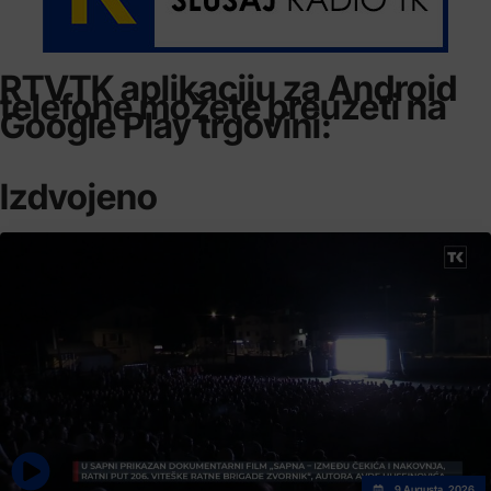
RTVTK aplikaciju za Android
telefone možete preuzeti na
Google Play trgovini:
Izdvojeno
9 Augusta, 2026