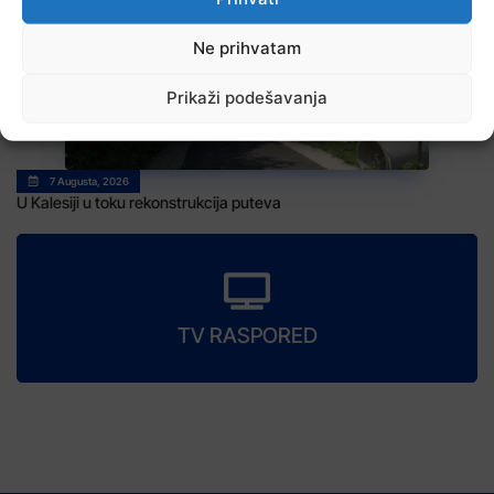
Ne prihvatam
Prikaži podešavanja
7 Augusta, 2026
U Kalesiji u toku rekonstrukcija puteva
TV RASPORED