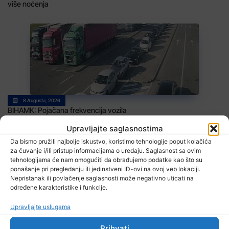
više noćenja
8 Augusta, 2026
BIHAMK: Pojačana frekvencija vozila
Upravljajte saglasnostima
Da bismo pružili najbolje iskustvo, koristimo tehnologije poput kolačića
za čuvanje i/ili pristup informacijama o uređaju. Saglasnost sa ovim
tehnologijama će nam omogućiti da obrađujemo podatke kao što su
ponašanje pri pregledanju ili jedinstveni ID-ovi na ovoj veb lokaciji.
Nepristanak ili povlačenje saglasnosti može negativno uticati na
određene karakteristike i funkcije.
Upravljajte uslugama
8 Augusta, 2026
Danas promjenjljivo i nestabilno vrijeme
Prihvati