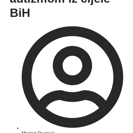
BiH
Miralem Dautović