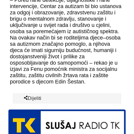
– Pored rane detekcije, dijagnostike i rane
intervencije, Centar za autizam bi bio ustanova
za odgoj i obrazovanje, zdravstvenu zaštitu i
brigu o mentalnom zdravlju, stanovanje i
uključivanje u svijet rada i društvo u cjelini,
osoba sa poremećajem iz autističnog spektra.
Na ovakav način bi se roditeljima djece–osoba
sa autizmom značajno pomoglo, a njihova
djeca će imati sigurniju budućnost, humaniji i
dostojanstveniji život i prilike za
osposobljavanje do samopomoći – rekao je u
izjavi za Fenu pomoćnik ministra za socijalnu
zaštitu, zaštitu civilnih žrtava rata i zaštite
porodice s djecom Edin Šestan.
Dijeliti