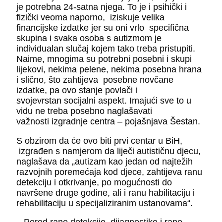
je potrebna 24-satna njega. To je i psihički i
fizički veoma naporno, iziskuje velika
financijske izdatke jer su oni vrlo specifična
skupina i svaka osoba s autizmom je
individualan slučaj kojem tako treba pristupiti.
Naime, mnogima su potrebni posebni i skupi
lijekovi, nekima pelene, nekima posebna hrana
i slično, što zahtijeva posebne novčane
izdatke, pa ovo stanje povlači i
svojevrstan socijalni aspekt. Imajući sve to u
vidu ne treba posebno naglašavati
važnosti izgradnje centra – pojašnjava Šestan.
S obzirom da će ovo biti prvi centar u BiH,
izgrađen s namjerom da liječi autističnu djecu,
naglašava da „autizam kao jedan od najtežih
razvojnih poremećaja kod djece, zahtijeva ranu
detekciju i otkrivanje, po mogućnosti do
navršene druge godine, ali i ranu habilitaciju i
rehabilitaciju u specijaliziranim ustanovama“.