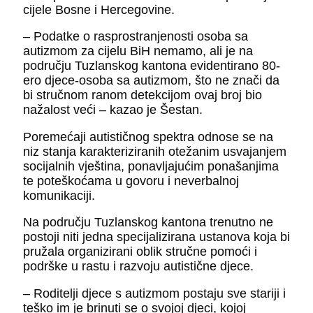
cijele Bosne i Hercegovine.
– Podatke o rasprostranjenosti osoba sa
autizmom za cijelu BiH nemamo, ali je na
području Tuzlanskog kantona evidentirano 80-
ero djece-osoba sa autizmom, što ne znači da
bi stručnom ranom detekcijom ovaj broj bio
nažalost veći – kazao je Šestan.
Poremećaji autističnog spektra odnose se na
niz stanja karakteriziranih otežanim usvajanjem
socijalnih vještina, ponavljajućim ponašanjima
te poteškoćama u govoru i neverbalnoj
komunikaciji.
Na području Tuzlanskog kantona trenutno ne
postoji niti jedna specijalizirana ustanova koja bi
pružala organizirani oblik stručne pomoći i
podrške u rastu i razvoju autistične djece.
– Roditelji djece s autizmom postaju sve stariji i
teško im je brinuti se o svojoj djeci, kojoj