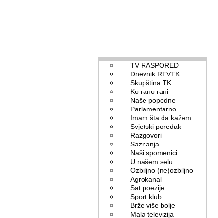
TV RASPORED
Dnevnik RTVTK
Skupština TK
Ko rano rani
Naše popodne
Parlamentarno
Imam šta da kažem
Svjetski poredak
Razgovori
Saznanja
Naši spomenici
U našem selu
Ozbiljno (ne)ozbiljno
Agrokanal
Sat poezije
Sport klub
Brže više bolje
Mala televizija