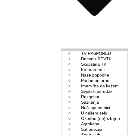
TV RASPORED
Dnevnik RTVTK
Skupština TK
Ko rano rani
Naše popodne
Parlamentarno
Imam šta da kažem
Svjetski poredak
Razgovori
Saznanja
Naši spomenici
U našem selu
Ozbiljno (ne)ozbiljno
Agrokanal
Sat poezije
Sport klub