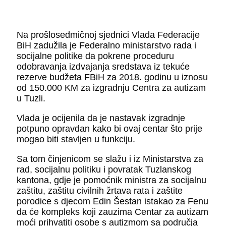
Na prošlosedmičnoj sjednici Vlada Federacije
BiH zadužila je Federalno ministarstvo rada i
socijalne politike da pokrene proceduru
odobravanja izdvajanja sredstava iz tekuće
rezerve budžeta FBiH za 2018. godinu u iznosu
od 150.000 KM za izgradnju Centra za autizam
u Tuzli.
Vlada je ocijenila da je nastavak izgradnje
potpuno opravdan kako bi ovaj centar što prije
mogao biti stavljen u funkciju.
Sa tom činjenicom se slažu i iz Ministarstva za
rad, socijalnu politiku i povratak Tuzlanskog
kantona, gdje je pomoćnik ministra za socijalnu
zaštitu, zaštitu civilnih žrtava rata i zaštite
porodice s djecom Edin Šestan istakao za Fenu
da će kompleks koji zauzima Centar za autizam
moći prihvatiti osobe s autizmom sa područja