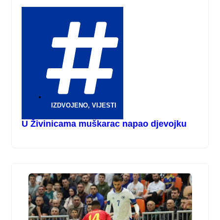
IZDVOJENO
,
VIJESTI
U Živinicama muškarac napao djevojku