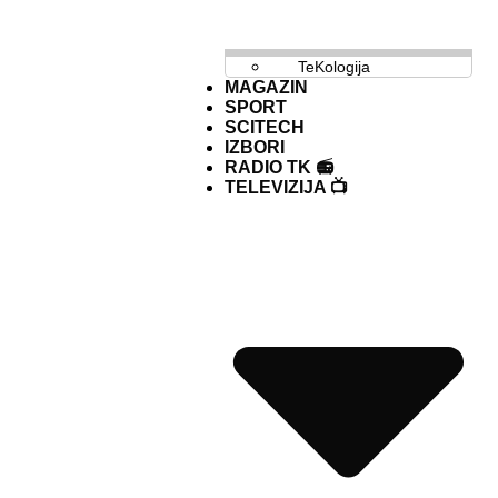
TeKologija
MAGAZIN
SPORT
SCITECH
IZBORI
RADIO TK 📻
TELEVIZIJA 📺