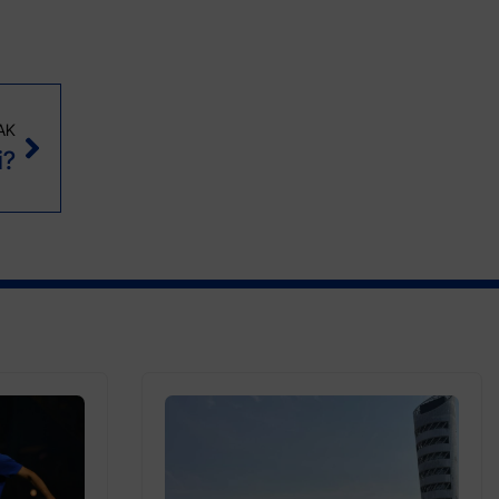
AK
i?