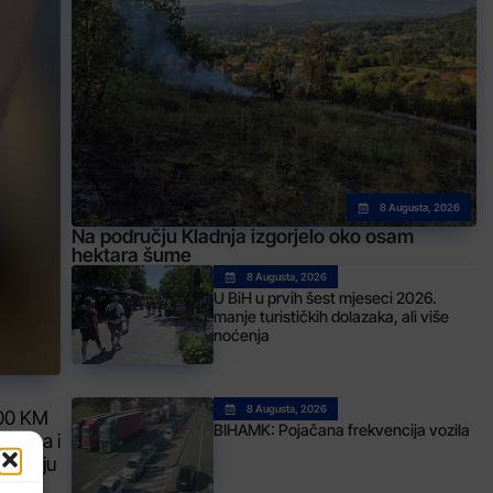
8 Augusta, 2026
Na području Kladnja izgorjelo oko osam
hektara šume
8 Augusta, 2026
U BiH u prvih šest mjeseci 2026.
manje turističkih dolazaka, ali više
noćenja
8 Augusta, 2026
000 KM
BIHAMK: Pojačana frekvencija vozila
benika i
 nemaju