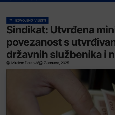
IZDVOJENO
,
VIJESTI
Sindikat: Utvrđena mi
povezanost s utvrđivan
državnih službenika i 
Miralem Dautović
7 Januara, 2025