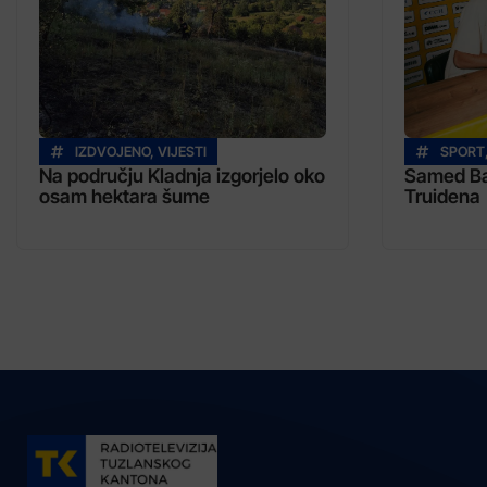
IZDVOJENO
,
VIJESTI
SPORT
Na području Kladnja izgorjelo oko
Samed Baž
osam hektara šume
Truidena