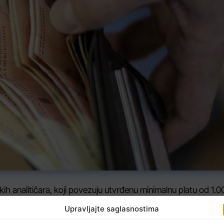
ih analitičara, koji povezuju utvrđenu minimalnu platu od 1.
ještenika u Federaciji BiH, Samostalni sindikat državnih služ
Upravljajte saglasnostima
javnim ustanovama FBiH želi naglasiti da ove dvije kategorije