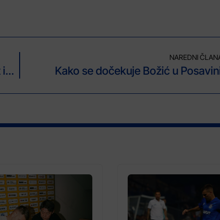
NAREDNI ČLAN
Ministar Delić podržao VKBI-ov projekt izrade Rječnika bosanskog jezika
Kako se dočekuje Božić u Posavin