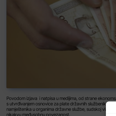
Povodom izjava i natpisa u medijima, od strane ekonomsk
s utvrđivanjem osnovice za plate državnih službenika i nam
namještenika u organima državne službe, sudskoj vlasti i 
nikakvu međusobnu povezanost.