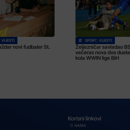
,
VIJESTI
SPORT
,
VIJESTI
dar novi fudbaler St.
Željezničar savladao B
večeras nova dva duela
kola WWIN lige BiH
Korisni linkovi
O NAMA