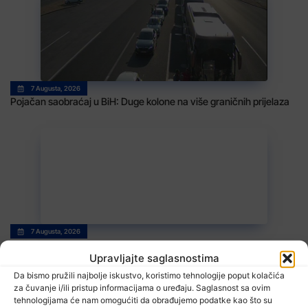
7 Augusta, 2026
Pojačan saobraćaj u BiH: Duge kolone na više graničnih prijelaza
7 Augusta, 2026
Počinje nova sezona u fudbalskoj WWIN ligi BiH
Upravljajte saglasnostima
Da bismo pružili najbolje iskustvo, koristimo tehnologije poput kolačića
za čuvanje i/ili pristup informacijama o uređaju. Saglasnost sa ovim
tehnologijama će nam omogućiti da obrađujemo podatke kao što su