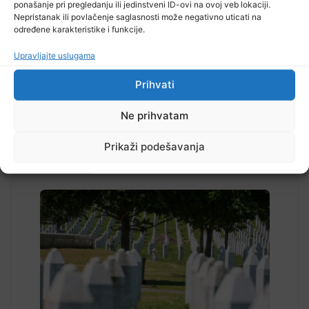
ponašanje pri pregledanju ili jedinstveni ID-ovi na ovoj veb lokaciji.
Nepristanak ili povlačenje saglasnosti može negativno uticati na
TV RASPORED
određene karakteristike i funkcije.
Upravljajte uslugama
Prihvati
Ne prihvatam
Prikaži podešavanja
Pročitajte...