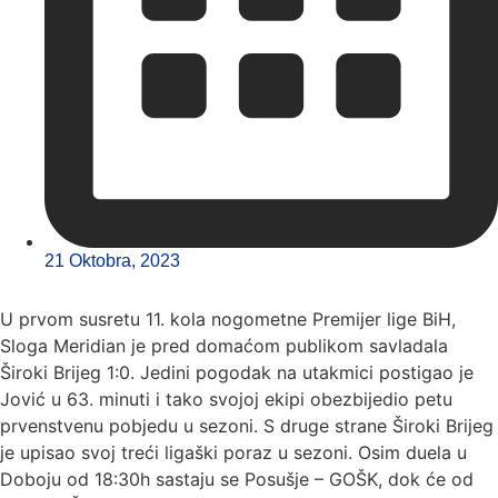
21 Oktobra, 2023
U prvom susretu 11. kola nogometne Premijer lige BiH,
Sloga Meridian je pred domaćom publikom savladala
Široki Brijeg 1:0. Jedini pogodak na utakmici postigao je
Jović u 63. minuti i tako svojoj ekipi obezbijedio petu
prvenstvenu pobjedu u sezoni. S druge strane Široki Brijeg
je upisao svoj treći ligaški poraz u sezoni. Osim duela u
Doboju od 18:30h sastaju se Posušje – GOŠK, dok će od