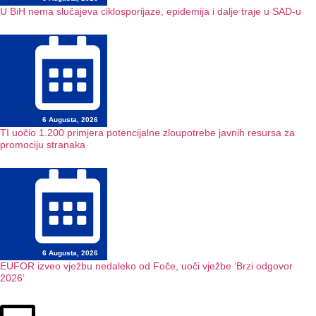
U BiH nema slučajeva ciklosporijaze, epidemija i dalje traje u SAD-u
6 Augusta, 2026
TI uočio 1.200 primjera potencijalne zloupotrebe javnih resursa za
promociju stranaka
6 Augusta, 2026
EUFOR izveo vježbu nedaleko od Foče, uoči vježbe ‘Brzi odgovor
2026’