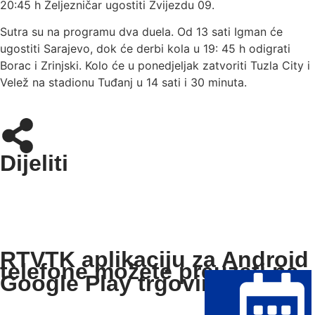
20:45 h Željezničar ugostiti Zvijezdu 09.
Sutra su na programu dva duela. Od 13 sati Igman će
ugostiti Sarajevo, dok će derbi kola u 19: 45 h odigrati
Borac i Zrinjski. Kolo će u ponedjeljak zatvoriti Tuzla City i
Velež na stadionu Tuđanj u 14 sati i 30 minuta.
Dijeliti
RTVTK aplikaciju za Android
telefone možete preuzeti na
Google Play trgovini: