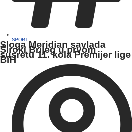
SPORT
Sloga Meridian savlada
Široki Brijeg u prvom
susretu 11. kola Premijer lige
BiH