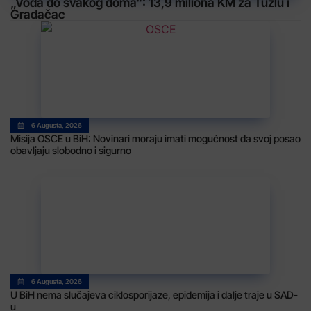
„Voda do svakog doma“: 13,9 miliona KM za Tuzlu i
Gradačac
6 Augusta, 2026
Misija OSCE u BiH: Novinari moraju imati mogućnost da svoj posao
obavljaju slobodno i sigurno
6 Augusta, 2026
U BiH nema slučajeva ciklosporijaze, epidemija i dalje traje u SAD-
u