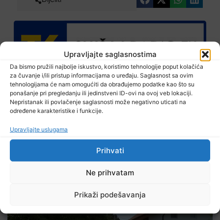
Upravljajte saglasnostima
Da bismo pružili najbolje iskustvo, koristimo tehnologije poput kolačića
za čuvanje i/ili pristup informacijama o uređaju. Saglasnost sa ovim
RTVTK aplikaciju za Android telefone možete preuzeti
tehnologijama će nam omogućiti da obrađujemo podatke kao što su
na Google Play trgovini:
ponašanje pri pregledanju ili jedinstveni ID-ovi na ovoj veb lokaciji.
Nepristanak ili povlačenje saglasnosti može negativno uticati na
određene karakteristike i funkcije.
Upravljajte uslugama
Prihvati
Izdvojeno
Ne prihvatam
Prikaži podešavanja