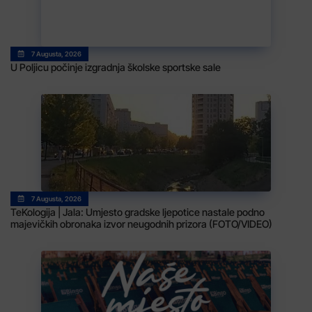
7 Augusta, 2026
U Poljicu počinje izgradnja školske sportske sale
7 Augusta, 2026
TeKologija | Jala: Umjesto gradske ljepotice nastale podno
majevičkih obronaka izvor neugodnih prizora (FOTO/VIDEO)