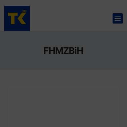
TELEVIZIJA 📺
FHMZBiH