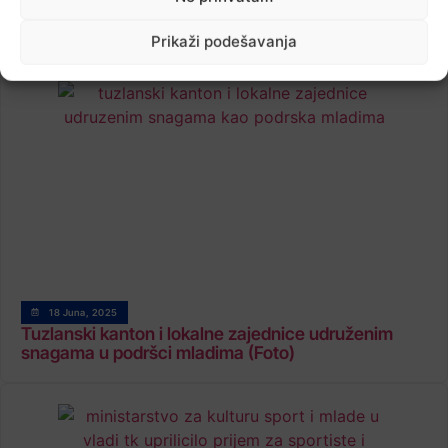
Sutra u Tuzli okrugli sto na temu predstavljanje
programa podrške mladima iz sistema brige u TK
Prikaži podešavanja
18 Juna, 2025
Tuzlanski kanton i lokalne zajednice udruženim
snagama u podršci mladima (Foto)