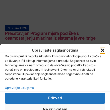
7 Jula, 2025
Predstavljen Program mjera podrške u
osamostaljenju mladima iz sistema javne brige
Upravljajte saglasnostima
Da bismo pružili najbolje iskustvo, koristimo tehnologije poput kolačića
za čuvanje i/ili pristup informacijama o uređaju. Saglasnost sa ovim
tehnologijama će nam omogućiti da obrađujemo podatke kao što su
ponašanje pri pregledanju ili jedinstveni ID-ovi na ovoj veb lokaciji.
Nepristanak ili povlačenje saglasnosti može negativno uticati na
određene karakteristike i funkcije.
Upravljajte uslugama
Prihvati
6 Jula, 2025
Ne prihvatam