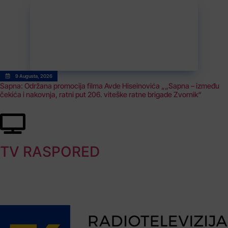
9 Augusta, 2026
Sapna: Održana promocija filma Avde Hiseinovića „„Sapna – između
čekića i nakovnja, ratni put 206. viteške ratne brigade Zvornik“
TV RASPORED