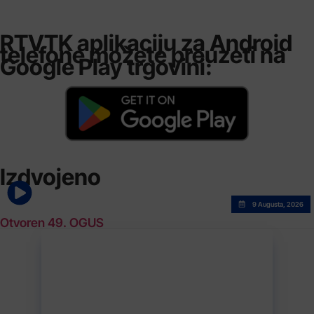
RTVTK aplikaciju za Android
telefone možete preuzeti na
Google Play trgovini:
Izdvojeno
9 Augusta, 2026
Otvoren 49. OGUS