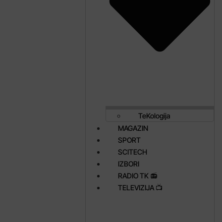
TeKologija
MAGAZIN
SPORT
SCITECH
IZBORI
RADIO TK 📻
TELEVIZIJA 📺