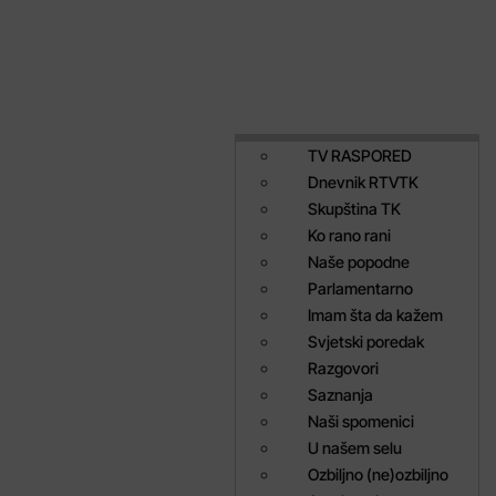
TV RASPORED
Dnevnik RTVTK
Skupština TK
Ko rano rani
Naše popodne
Parlamentarno
Imam šta da kažem
Svjetski poredak
Razgovori
Saznanja
Naši spomenici
U našem selu
Ozbiljno (ne)ozbiljno