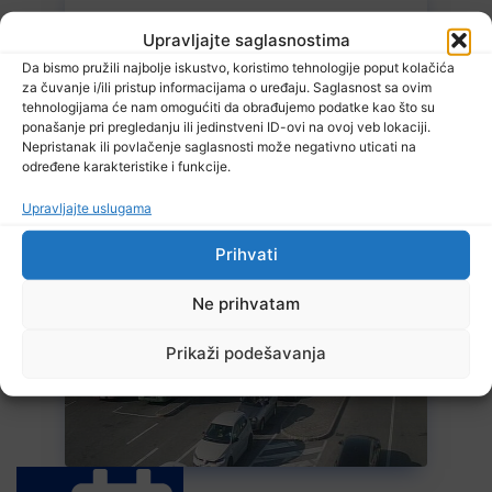
Upravljajte saglasnostima
Da bismo pružili najbolje iskustvo, koristimo tehnologije poput kolačića
za čuvanje i/ili pristup informacijama o uređaju. Saglasnost sa ovim
tehnologijama će nam omogućiti da obrađujemo podatke kao što su
ponašanje pri pregledanju ili jedinstveni ID-ovi na ovoj veb lokaciji.
Nepristanak ili povlačenje saglasnosti može negativno uticati na
određene karakteristike i funkcije.
Upravljajte uslugama
Prihvati
8 Augusta, 2026
U BiH u prvih šest mjeseci 2026. manje turističkih dolazaka, ali
Ne prihvatam
više noćenja
Prikaži podešavanja