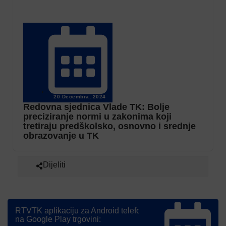
20 Decembra, 2024
Redovna sjednica Vlade TK: Bolje
preciziranje normi u zakonima koji
tretiraju predškolsko, osnovno i srednje
obrazovanje u TK
Dijeliti
RTVTK aplikaciju za Android telefone možete preuzeti
na Google Play trgovini: