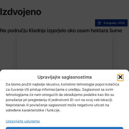
Izdvojeno
8 Augusta, 2026
Na području Kladnja izgorjelo oko osam hektara šume
Upravljajte saglasnostima
8 Augusta, 2026
Stručnjaci – Uz nizak nivo količine vode u rijekama, najveći problem
Da bismo pružili najbolje iskustvo, koristimo tehnologije poput kolačića
netretirane komunalne otpadne vode
za čuvanje i/ili pristup informacijama o uređaju. Saglasnost sa ovim
tehnologijama će nam omogućiti da obrađujemo podatke kao što su
ponašanje pri pregledanju ili jedinstveni ID-ovi na ovoj veb lokaciji.
Nepristanak ili povlačenje saglasnosti može negativno uticati na
određene karakteristike i funkcije.
Upravljajte uslugama