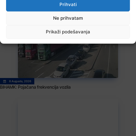
Prihvati
8 Augusta, 2026
Ne prihvatam
U BiH u prvih šest mjeseci 2026. manje turističkih dolazaka, ali više
noćenja
Prikaži podešavanja
8 Augusta, 2026
BIHAMK: Pojačana frekvencija vozila