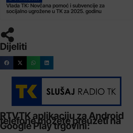
Vlada TK: Novčana pomoć i subvencije za
socijalno ugrožene u TK za 2025. godinu
Dijeliti
RTVTK aplikaciju za Android
telefone možete preuzeti na
Google Play trgovini: