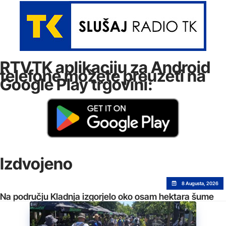
RTVTK aplikaciju za Android
telefone možete preuzeti na
Google Play trgovini:
Izdvojeno
8 Augusta, 2026
Na području Kladnja izgorjelo oko osam hektara šume