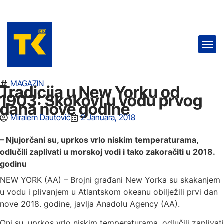
TELEVIZIJA 📺
MAGAZIN
Tradicija u New Yorku od
1903: Skokovi u vodu prvog
dana nove godine
Miralem Dautović
2 Januara, 2018
– Njujorčani su, uprkos vrlo niskim temperaturama,
odlučili zaplivati u morskoj vodi i tako zakoračiti u 2018.
godinu
NEW YORK (AA) – Brojni građani New Yorka su skakanjem
u vodu i plivanjem u Atlantskom okeanu obilježili prvi dan
nove 2018. godine, javlja Anadolu Agency (AA).
Oni su, uprkos vrlo niskim temperaturama, odlučili zaplivati