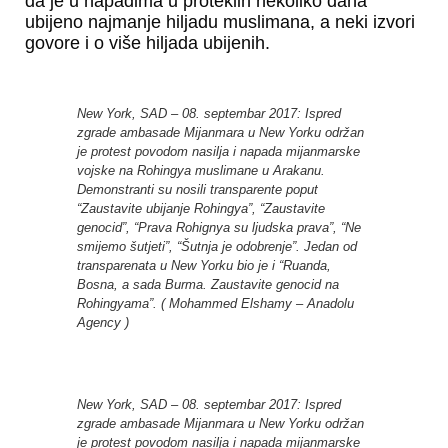
da je u napadima u proteklih nekoliko dana
ubijeno najmanje hiljadu muslimana, a neki izvori
govore i o više hiljada ubijenih.
New York, SAD – 08. septembar 2017: Ispred
zgrade ambasade Mijanmara u New Yorku održan
je protest povodom nasilja i napada mijanmarske
vojske na Rohingya muslimane u Arakanu.
Demonstranti su nosili transparente poput
“Zaustavite ubijanje Rohingya”, “Zaustavite
genocid”, “Prava Rohignya su ljudska prava”, “Ne
smijemo šutjeti”, “Šutnja je odobrenje”. Jedan od
transparenata u New Yorku bio je i “Ruanda,
Bosna, a sada Burma. Zaustavite genocid na
Rohingyama”. ( Mohammed Elshamy – Anadolu
Agency )
New York, SAD – 08. septembar 2017: Ispred
zgrade ambasade Mijanmara u New Yorku održan
je protest povodom nasilja i napada mijanmarske