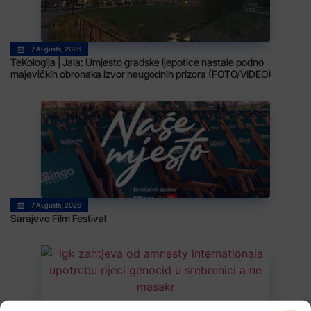
7 Augusta, 2026
TeKologija | Jala: Umjesto gradske ljepotice nastale podno
majevičkih obronaka izvor neugodnih prizora (FOTO/VIDEO)
7 Augusta, 2026
Sarajevo Film Festival