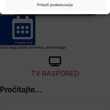
Prikaži podešavanja
7 Augusta, 2026
Stiže blagi predah od vrelina, ali ne zadugo
TV RASPORED
Pročitajte...