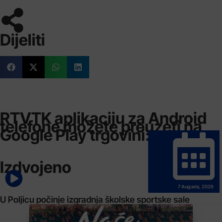
Dijeliti
RTVTK aplikaciju za Android
telefone možete preuzeti na
Google Play trgovini:
Izdvojeno
7 Augusta, 2026
U Poljicu počinje izgradnja školske sportske sale