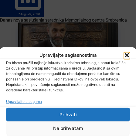
7 Augusta, 2026
Danas nova saslušanja saradnika Memorijalnog centra Srebrenica
Upravljajte saglasnostima
Da bismo pružili najbolje iskustvo, koristimo tehnologije poput kolačića
za čuvanje i/ili pristup informacijama o uređaju. Saglasnost sa ovim
tehnologijama će nam omogućiti da obrađujemo podatke kao što su
ponašanje pri pregledanju ili jedinstveni ID-ovi na ovoj veb lokaciji.
Nepristanak ili povlačenje saglasnosti može negativno uticati na
određene karakteristike i funkcije.
7 Augusta, 2026
Upravljajte uslugama
Suljagić se zahvalio američkim zakonodavcima: Nećemo biti
zastrašeni i nastavit ćemo braniti istinu
Prihvati
Ne prihvatam