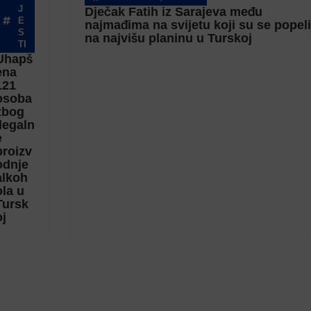
J
Dječak Fatih iz Sarajeva među
E
najmađima na svijetu koji su se popeli
S
na najvišu planinu u Turskoj
TI
Uhapš
ena
121
osoba
zbog
ilegaln
e
proizv
odnje
alkoh
ola u
Tursk
oj