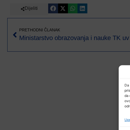
Dijeliti
PRETHODNI ČLANAK
Ministarst
Da 
pri
da 
ovo
odr
Upr