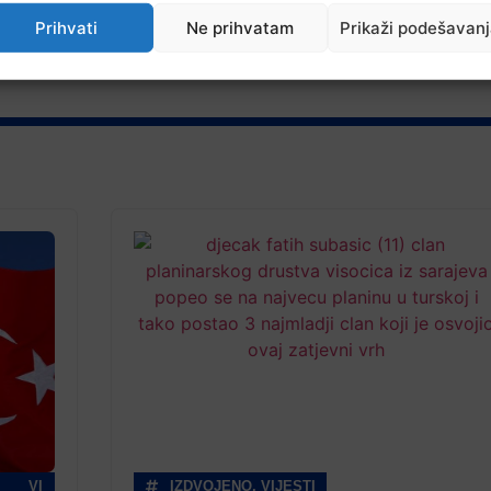
Prihvati
Ne prihvatam
Prikaži podešavan
VI
IZDVOJENO
,
VIJESTI