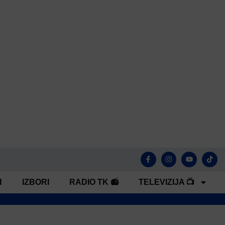
H
IZBORI
RADIO TK 📻
TELEVIZIJA 📺