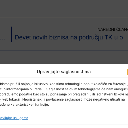
NAREDNI ČLAN
vo obrazovanja i nauke TK uvodi e-upravljanje saobraćajnom edukacijom
Devet novih biznisa na području TK u okviru Programa IMPAKT inkubator
Upravljajte saglasnostima
bismo pružili najbolje iskustvo, koristimo tehnologije poput kolačića za čuvanje i/
stup informacijama o uređaju. Saglasnost sa ovim tehnologijama će nam omogući
obrađujemo podatke kao što su ponašanje pri pregledanju ili jedinstveni ID-ovi n
j veb lokaciji. Nepristanak ili povlačenje saglasnosti može negativno uticati na
eđene karakteristike i funkcije.
avljajte uslugama