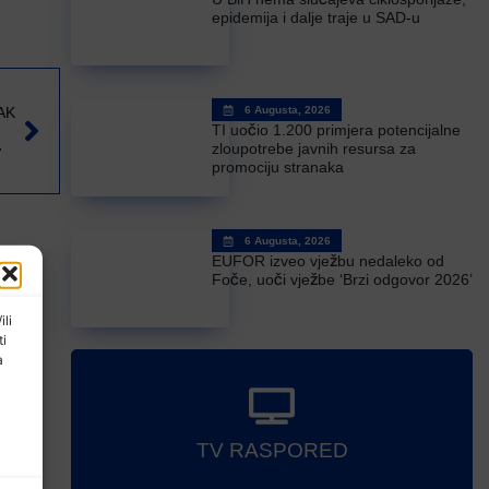
epidemija i dalje traje u SAD-u
AK
6 Augusta, 2026
TI uočio 1.200 primjera potencijalne
 poslovnih ideja
zloupotrebe javnih resursa za
promociju stranaka
6 Augusta, 2026
EUFOR izveo vježbu nedaleko od
Foče, uoči vježbe ‘Brzi odgovor 2026’
ili
ti
a
TV RASPORED