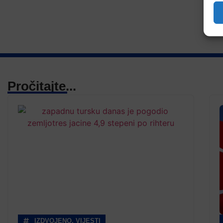
Pročitajte...
IZDVOJENO
,
VIJESTI