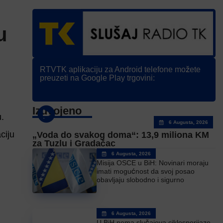
u
RTVTK aplikaciju za Android telefone možete
preuzeti na Google Play trgovini:
Izdvojeno
.
6 Augusta, 2026
ciju
„Voda do svakog doma“: 13,9 miliona KM
za Tuzlu i Gradačac
6 Augusta, 2026
Misija OSCE u BiH: Novinari moraju
imati mogućnost da svoj posao
obavljaju slobodno i sigurno
6 Augusta, 2026
U BiH nema slučajeva ciklosporijaze,