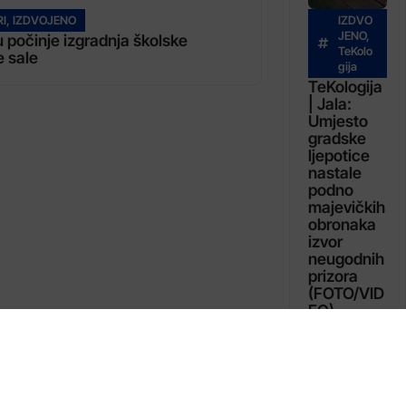
RI
,
IZDVOJENO
IZDVO
JENO
,
u počinje izgradnja školske
TeKolo
e sale
gija
TeKologija
| Jala:
Umjesto
gradske
ljepotice
nastale
podno
majevičkih
obronaka
izvor
neugodnih
prizora
(FOTO/VID
EO)