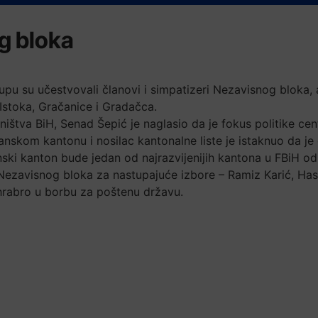
g bloka
pu su učestvovali članovi i simpatizeri Nezavisnog bloka, a
Istoka, Gračanice i Gradačca.
ištva BiH, Senad Šepić je naglasio da je fokus politike ce
skom kantonu i nosilac kantonalne liste je istaknuo da je c
ski kanton bude jedan od najrazvijenijih kantona u FBiH od
i Nezavisnog bloka za nastupajuće izbore – Ramiz Karić, Has
hrabro u borbu za poštenu državu.