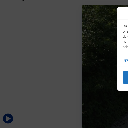
Da 
pri
da 
ovo
odr
Upr