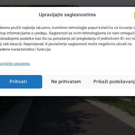
Upravljajte saglasnostima
bismo pružili najbolje iskustvo, koristimo tehnologije poput kolačića za čuvanje i/
stup informacijama o uređaju. Saglasnost sa ovim tehnologijama će nam omogući
obrađujemo podatke kao što su ponašanje pri pregledanju ili jedinstveni ID-ovi n
j veb lokaciji. Nepristanak ili povlačenje saglasnosti može negativno uticati na
eđene karakteristike i funkcije.
avljajte uslugama
Prihvati
Ne prihvatam
Prikaži podešavan