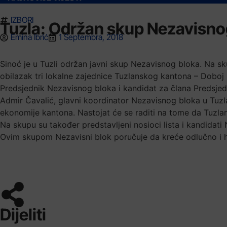
IZBORI
Tuzla: Održan skup Nezavisno
Emina Ibrić
1 Septembra, 2018
Sinoć je u Tuzli održan javni skup Nezavisnog bloka. Na sku
obilazak tri lokalne zajednice Tuzlanskog kantona – Doboj 
Predsjednik Nezavisnog bloka i kandidat za člana Predsjedn
Admir Čavalić, glavni koordinator Nezavisnog bloka u Tuzlan
ekonomije kantona. Nastojat će se raditi na tome da Tuzlan
Na skupu su također predstavljeni nosioci lista i kandidat
Ovim skupom Nezavisni blok poručuje da kreće odlučno i 
Dijeliti