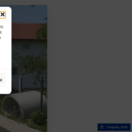
ili
ti
a
ja
7 Augusta, 2026