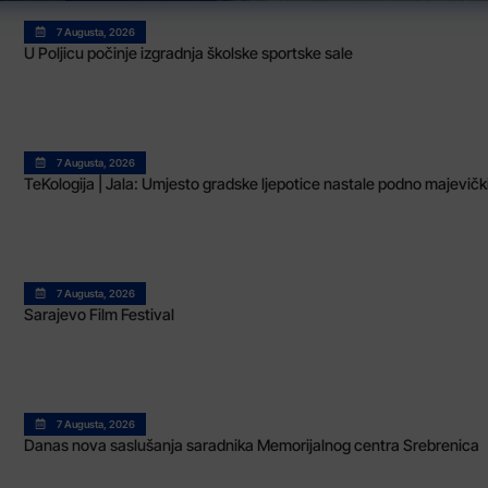
7 Augusta, 2026
U Poljicu počinje izgradnja školske sportske sale
7 Augusta, 2026
TeKologija | Jala: Umjesto gradske ljepotice nastale podno majevi
7 Augusta, 2026
Sarajevo Film Festival
7 Augusta, 2026
Danas nova saslušanja saradnika Memorijalnog centra Srebrenica