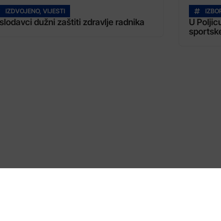
IZDVOJENO
,
VIJESTI
IZBO
slodavci dužni zaštiti zdravlje radnika
U Poljic
sportsk