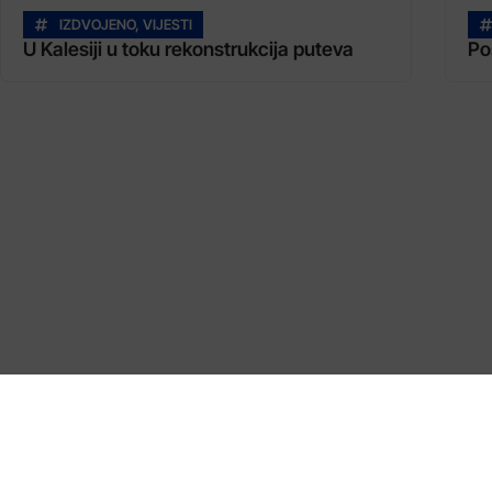
IZDVOJENO
,
VIJESTI
U Kalesiji u toku rekonstrukcija puteva
Po