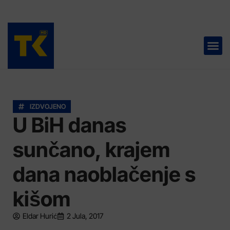
TELEVIZIJA 📺
IZDVOJENO
U BiH danas
sunčano, krajem
dana naoblačenje s
kišom
Eldar Hurić
2 Jula, 2017