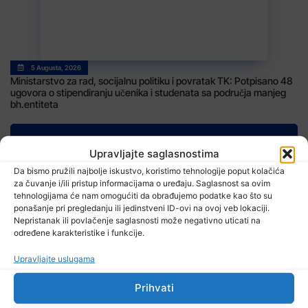
5 Augusta, 2026
Ministarstvo za rad, socijalnu politiku i povratak TK: Potpisano 48
ugovora o stipendiranju učenika i studenata sa područja manjeg
bh.entiteta
Upravljajte saglasnostima
Da bismo pružili najbolje iskustvo, koristimo tehnologije poput kolačića
za čuvanje i/ili pristup informacijama o uređaju. Saglasnost sa ovim
TV RASPORED
tehnologijama će nam omogućiti da obrađujemo podatke kao što su
ponašanje pri pregledanju ili jedinstveni ID-ovi na ovoj veb lokaciji.
Nepristanak ili povlačenje saglasnosti može negativno uticati na
određene karakteristike i funkcije.
Upravljajte uslugama
Prihvati