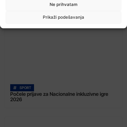
Ne prihvatam
Pročitajte...
Prikaži podešavanja
SPORT
Počele prijave za Nacionalne inkluzivne igre
2026