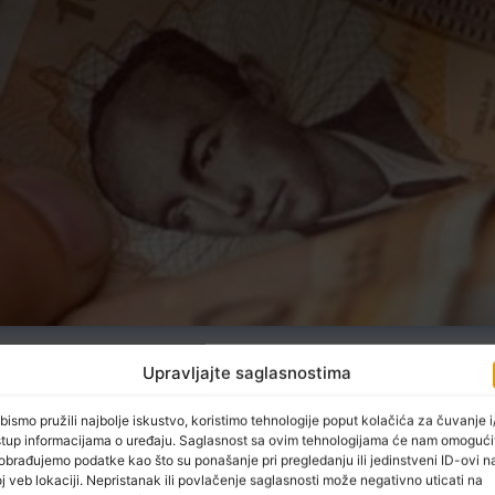
znosila 849 KM i nominalno je niža za 0,5 posto u odnosu na
Upravljajte saglasnostima
uli 2016.
bismo pružili najbolje iskustvo, koristimo tehnologije poput kolačića za čuvanje i/
ti pružanja smještaja, te pripreme i usluživanja hrane,
stup informacijama o uređaju. Saglasnost sa ovim tehnologijama će nam omogući
plaća u administrativnim i pomoćnim uslužnim djelatnostima 5
obrađujemo podatke kao što su ponašanje pri pregledanju ili jedinstveni ID-ovi n
j veb lokaciji. Nepristanak ili povlačenje saglasnosti može negativno uticati na