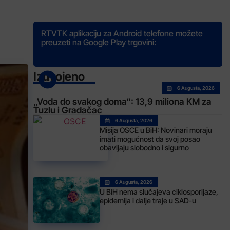
RTVTK aplikaciju za Android telefone možete
preuzeti na Google Play trgovini:
Izdvojeno
6 Augusta, 2026
„Voda do svakog doma“: 13,9 miliona KM za
Tuzlu i Gradačac
6 Augusta, 2026
Misija OSCE u BiH: Novinari moraju
imati mogućnost da svoj posao
obavljaju slobodno i sigurno
6 Augusta, 2026
U BiH nema slučajeva ciklosporijaze,
epidemija i dalje traje u SAD-u