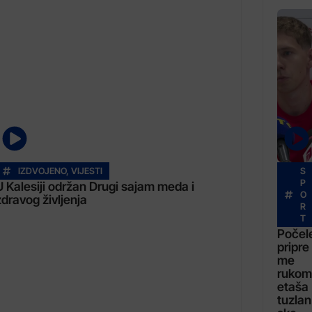
IZDVOJENO
,
VIJESTI
S
P
U Kalesiji održan Drugi sajam meda i
O
zdravog življenja
R
T
Počel
pripre
me
rukom
etaša
tuzlan