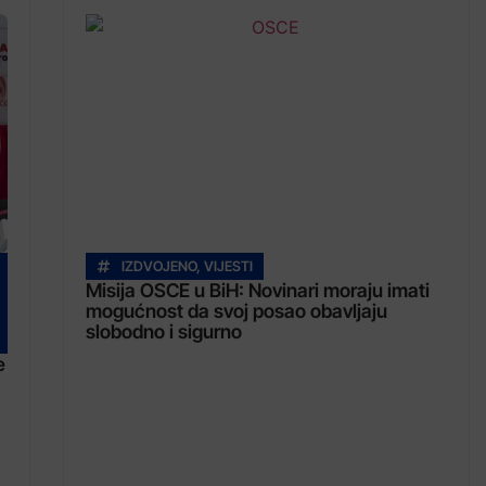
IZDVOJENO
,
VIJESTI
Misija OSCE u BiH: Novinari moraju imati
mogućnost da svoj posao obavljaju
slobodno i sigurno
e