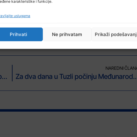
eđene karakteristike i funkcije.
ća u julu iznosila je 1.444, u proizvodnji i snabdijevanju elekt
sječna neto plaća u sektoru informacija i komunikacija 1.228 K
avljajte uslugama
e 1.318 KM i nominalno je niža za 0,5 posto u odnosu na decem
016. (RTVTK/FENA) L.A.
Prihvati
Ne prihvatam
Prikaži podešavan
NAREDNI ČLAN
Uloga islamskog obrazovanja na putu promicanja mira i suživota u svijetu
Za dva dana u Tuzli počinju Međunarodni književni susre