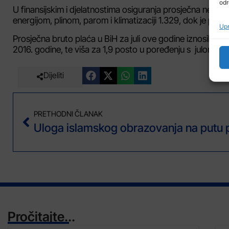
odr
U finansijskim i djelatnostima osiguranja prosječna neto pla
energijom, plinom, parom i klimatizaciji 1.329, dok je pro
Upr
Prosječna bruto plaća u BiH za juli ove godine iznosila j
2016. godine, te viša za 1,9 posto u poređenju s julom 2
Dijeliti
PRETHODNI ČLANAK
Pročitajte...