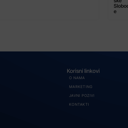
ske
Slobo
e
Korisni linkovi
O NAMA
MARKETING
JAVNI POZIVI
KONTAKTI