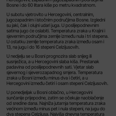
Bosne i do 60 litara kiše po metru kvadratnom.
U subotu vjetrovito u Hercegovini, centralnim,
jugozapadnim i istočnim područjima Bosne. Izgledni
su jaki, čak i olujni udari juga. U poslijepodnevnim
satima jugo će oslabiti. Temperatura zraka u Krajini i
sjevernim područjima zemlje između nula i tri stepena.
U ostatku zemlje temperatura zraka između osam i
13, na jugu i do 16 stepeni Celzijusovih.
U nedjelju se u Bosni prognozira slab snijeg ili
susnježica, a u Hercegovini slaba kiša. Prestanak
padavina od poslijepodnevnih sati. Vjetar slab
sjevernog i sjeverozapadnog smjera. Temperatura
zraka u Bosni između minus dva i četiri, a u
Hercegovini između četiri i osam stepeni Celzijusovih.
U ponedjeljak u Bosni oblačno, u Hercegovini
sunčanije prijepodne, zatim se očekuje naoblačenje
od sredine dana. Najniža jutarnja temperatura zraka
većinom između minus pet i nula stepeni, na jugu do
dva stepena Celzijusa. Najviša dnevna temperatura