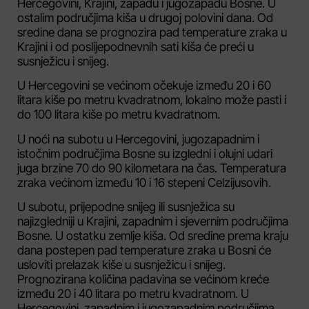
Hercegovini, Krajini, zapadu i jugozapadu Bosne. U
ostalim područjima kiša u drugoj polovini dana. Od
sredine dana se prognozira pad temperature zraka u
Krajini i od poslijepodnevnih sati kiša će preći u
susnježicu i snijeg.
U Hercegovini se većinom očekuje između 20 i 60
litara kiše po metru kvadratnom, lokalno može pasti i
do 100 litara kiše po metru kvadratnom.
U noći na subotu u Hercegovini, jugozapadnim i
istočnim područjima Bosne su izgledni i olujni udari
juga brzine 70 do 90 kilometara na čas. Temperatura
zraka većinom između 10 i 16 stepeni Celzijusovih.
U subotu, prijepodne snijeg ili susnježica su
najizgledniji u Krajini, zapadnim i sjevernim područjima
Bosne. U ostatku zemlje kiša. Od sredine prema kraju
dana postepen pad temperature zraka u Bosni će
usloviti prelazak kiše u susnježicu i snijeg.
Prognozirana količina padavina se većinom kreće
između 20 i 40 litara po metru kvadratnom. U
Hercegovini, zapadnim i jugozapadnim područjima