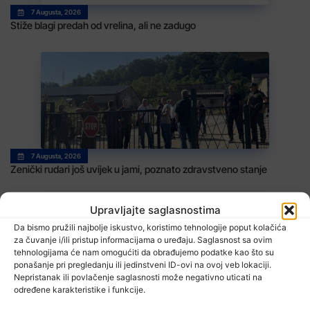
7 Augusta, 2026
Stiže blagi predah od vrelina, ali ne zadugo
7 Augusta, 2026
Zenički rudari još uvijek u jami, poznato zdravstveno stanje
Upravljajte saglasnostima
Da bismo pružili najbolje iskustvo, koristimo tehnologije poput kolačića
za čuvanje i/ili pristup informacijama o uređaju. Saglasnost sa ovim
tehnologijama će nam omogućiti da obrađujemo podatke kao što su
ponašanje pri pregledanju ili jedinstveni ID-ovi na ovoj veb lokaciji.
Nepristanak ili povlačenje saglasnosti može negativno uticati na
određene karakteristike i funkcije.
7 Augusta, 2026