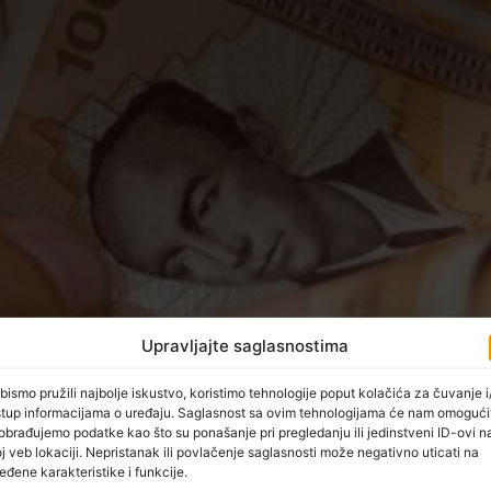
Upravljajte saglasnostima
bismo pružili najbolje iskustvo, koristimo tehnologije poput kolačića za čuvanje i/
stup informacijama o uređaju. Saglasnost sa ovim tehnologijama će nam omogući
a decembar 2017. godine u Federaciji BiH iznosila je 875 KM
obrađujemo podatke kao što su ponašanje pri pregledanju ili jedinstveni ID-ovi n
su na prethodni mjesec.
j veb lokaciji. Nepristanak ili povlačenje saglasnosti može negativno uticati na
eđene karakteristike i funkcije.
esečna isplaćena neto plaća po zaposlenom za decembar 201