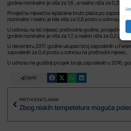
godine nominalno je viša za 1,6 , a realno niža za 0,3 pos
Upr
Prosječna mjesečna isplaćena bruto plaća po zaposlenom z
nominalno i realno je bila viša za 0,8 posto u odnosu na 
U odnosu na isti mjesec prethodne godine, prosječna mj
godine nominalno je viša za 1,7, a realno niža za 0,2 posto
U decembru 2017. godine ukupan broj zaposlenih u Federaci
zaposlenih za 0,4 posto u odnosu na prethodni mjesec.
U odnosu na godišnji prosjek broja zaposlenih u 2016. god
Dijeliti
PRETHODNI ČLANAK