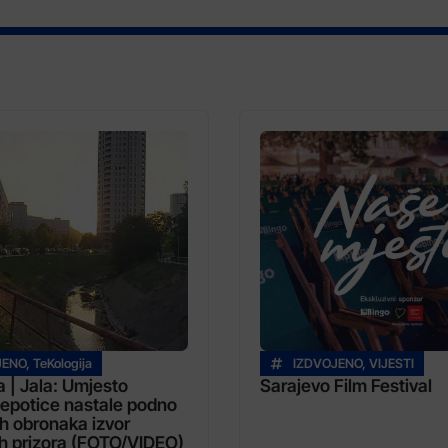
JENO
,
TeKologija
IZDVOJENO
,
VIJESTI
a | Jala: Umjesto
Sarajevo Film Festival
jepotice nastale podno
h obronaka izvor
h prizora (FOTO/VIDEO)