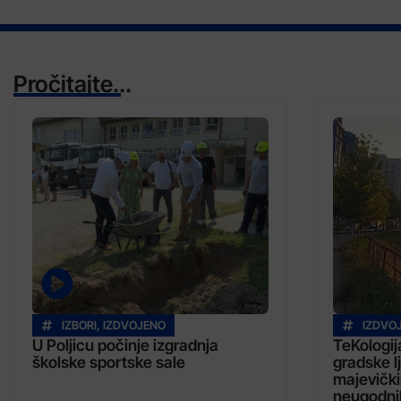
Pročitajte...
IZBORI
,
IZDVOJENO
IZDVO
U Poljicu počinje izgradnja
TeKologij
školske sportske sale
gradske l
majevički
neugodni