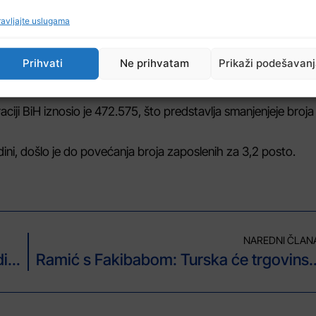
to, podaci su Federalnog zavoda za statistiku.
avljajte uslugama
a decembar 2017. godine u Federaciji BiH iznosila je 1.341 
prethodni mjesec.
Prihvati
Ne prihvatam
Prikaži podešavan
esečna isplaćena bruto plaća po zaposlenom za decembar 20
.
ji BiH iznosio je 472.575, što predstavlja smanjenjeje broja
ini, došlo je do povećanja broja zaposlenih za 3,2 posto.
NAREDNI ČLAN
Zbog niskih tempetetura moguća poledica na putevima u BiH
Ramić s Fakibabom: Turska će trgovinskim sporazumima s 