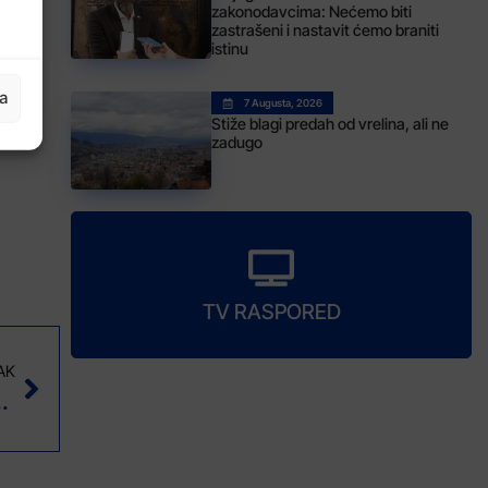
zakonodavcima: Nećemo biti
zastrašeni i nastavit ćemo braniti
KM i
istinu
ja
7 Augusta, 2026
17.
Stiže blagi predah od vrelina, ali ne
zadugo
TV RASPORED
AK
BiH posebnu pažnju pružiti povratnicima