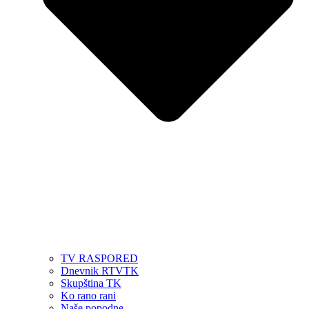
TV RASPORED
Dnevnik RTVTK
Skupština TK
Ko rano rani
Naše popodne