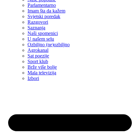
Parlamentarno
Imam šta da kažem
Svjetski poredak
Razgovori
Saznanja
Naši spomenici
U našem selu
Ozbiljno (ne)ozbiljno
Agrokanal
Sat poezije
Sport klub
Brže više bolje
Mala televizija
Izbori