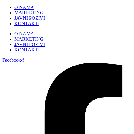
Skip
O NAMA
to
MARKETING
content
JAVNI POZIVI
KONTAKTI
O NAMA
MARKETING
JAVNI POZIVI
KONTAKTI
Facebook-f