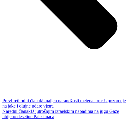
Prev
Prethodni članak
Upaljen narandžasti meteoalarm: Upozorenje
na jake i olujne udare vjetra
Naredni članak
U jutrošnjim izraelskim napadima na jugu Gaze
ubijeno desetine Palestinaca