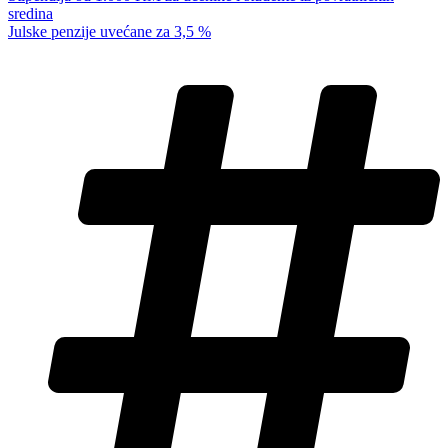
sredina
Julske penzije uvećane za 3,5 %