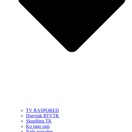
TV RASPORED
Dnevnik RTVTK
Skupština TK
Ko rano rani
Naše popodne