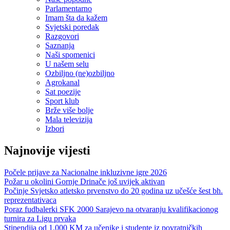
Parlamentarno
Imam šta da kažem
Svjetski poredak
Razgovori
Saznanja
Naši spomenici
U našem selu
Ozbiljno (ne)ozbiljno
Agrokanal
Sat poezije
Sport klub
Brže više bolje
Mala televizija
Izbori
Najnovije vijesti
Počele prijave za Nacionalne inkluzivne igre 2026
Požar u okolini Gornje Drinače još uvijek aktivan
Počinje Svjetsko atletsko prvenstvo do 20 godina uz učešće šest bh.
reprezentativaca
Poraz fudbalerki SFK 2000 Sarajevo na otvaranju kvalifikacionog
turnira za Ligu prvaka
Stipendija od 1.000 KM za učenike i studente iz povratničkih