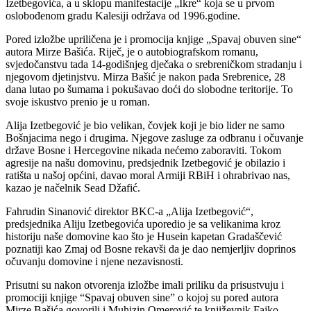
Izetbegovića, a u sklopu manifestacije „Ikre“ koja se u prvom
oslobođenom gradu Kalesiji održava od 1996.godine.
Pored izložbe upriličena je i promocija knjige „Spavaj obuven sine“
autora Mirze Bašića. Riječ, je o autobiografskom romanu,
svjedočanstvu tada 14-godišnjeg dječaka o srebreničkom stradanju i
njegovom djetinjstvu. Mirza Bašić je nakon pada Srebrenice, 28
dana lutao po šumama i pokušavao doći do slobodne teritorije. To
svoje iskustvo prenio je u roman.
Alija Izetbegović je bio velikan, čovjek koji je bio lider ne samo
Bošnjacima nego i drugima. Njegove zasluge za odbranu i očuvanje
države Bosne i Hercegovine nikada nećemo zaboraviti. Tokom
agresije na našu domovinu, predsjednik Izetbegović je obilazio i
ratišta u našoj općini, davao moral Armiji RBiH i ohrabrivao nas,
kazao je načelnik Sead Džafić.
Fahrudin Sinanović direktor BKC-a „Alija Izetbegović“,
predsjednika Aliju Izetbegovića uporedio je sa velikanima kroz
historiju naše domovine kao što je Husein kapetan Gradaščević
poznatiji kao Zmaj od Bosne rekavši da je dao nemjerljiv doprinos
očuvanju domovine i njene nezavisnosti.
Prisutni su nakon otvorenja izložbe imali priliku da prisustvuju i
promociji knjige “Spavaj obuven sine” o kojoj su pored autora
Mirze Bašića govorili i Muhizin Omerović te književnik Fajko