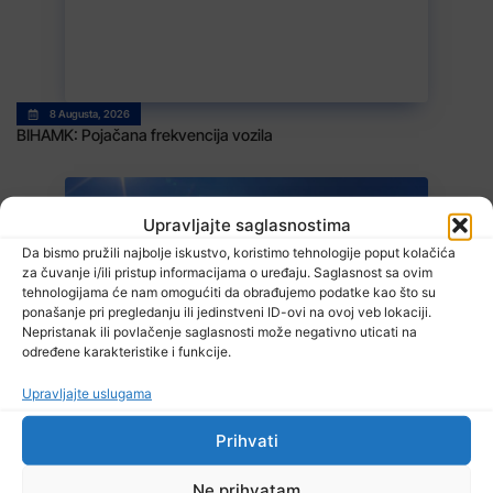
8 Augusta, 2026
BIHAMK: Pojačana frekvencija vozila
Upravljajte saglasnostima
Da bismo pružili najbolje iskustvo, koristimo tehnologije poput kolačića
za čuvanje i/ili pristup informacijama o uređaju. Saglasnost sa ovim
tehnologijama će nam omogućiti da obrađujemo podatke kao što su
ponašanje pri pregledanju ili jedinstveni ID-ovi na ovoj veb lokaciji.
Nepristanak ili povlačenje saglasnosti može negativno uticati na
8 Augusta, 2026
određene karakteristike i funkcije.
Danas promjenjljivo i nestabilno vrijeme
Upravljajte uslugama
Prihvati
Ne prihvatam