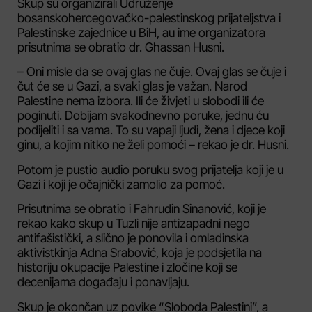
Skup su organizirali Udruženje
bosanskohercegovačko-palestinskog prijateljstva i
Palestinske zajednice u BiH, au ime organizatora
prisutnima se obratio dr. Ghassan Husni.
– Oni misle da se ovaj glas ne čuje. Ovaj glas se čuje i
čut će se u Gazi, a svaki glas je važan. Narod
Palestine nema izbora. Ili će živjeti u slobodi ili će
poginuti. Dobijam svakodnevno poruke, jednu ću
podijeliti i sa vama. To su vapaji ljudi, žena i djece koji
ginu, a kojim nitko ne želi pomoći – rekao je dr. Husni.
Potom je pustio audio poruku svog prijatelja koji je u
Gazi i koji je očajnički zamolio za pomoć.
Prisutnima se obratio i Fahrudin Sinanović, koji je
rekao kako skup u Tuzli nije antizapadni nego
antifašistički, a slično je ponovila i omladinska
aktivistkinja Adna Srabović, koja je podsjetila na
historiju okupacije Palestine i zločine koji se
decenijama događaju i ponavljaju.
Skup je okončan uz povike “Sloboda Palestini”, a