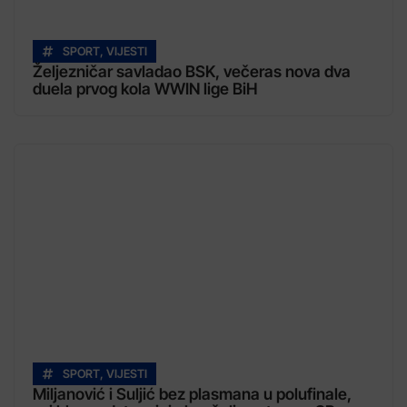
SPORT
,
VIJESTI
Željezničar savladao BSK, večeras nova dva
duela prvog kola WWIN lige BiH
SPORT
,
VIJESTI
Miljanović i Suljić bez plasmana u polufinale,