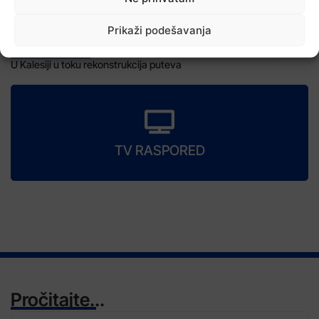
Prikaži podešavanja
7 Augusta, 2026
U Kalesiji u toku rekonstrukcija puteva
TV RASPORED
Pročitajte...