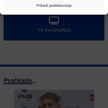
Danas u BiH sunčano i vruće, temperature od 34 do 41 stepen
Prikaži podešavanja
TV RASPORED
Pročitajte...