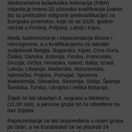
Međunarodna košarkaška federacija (FIBA)
objavila je imena 32 učesnika kvalifikacija (nakon
što su prethodno odigrane pretkvalifikacije) za
Evropsko prvenstvo, koje će se 2025. godine
održati u Finskoj, Poljskoj, Latviji i Kipru.
Među sudionicima je i reprezentacija Bosne i
Hercegovine, a u kvalifikacijama će također
sudjelovati Belgija, Bugarska, Kipar, Crna Gora,
Češka, Danska, Estonija, Finska, Francuska,
Gruzija, Grčka, Hrvatska, Island, Italija, Izrael,
Latvija, Litvanija, Mađarska, Nizozemska,
Njemačka, Poljska, Portugal, Sjeverna
Makedonija, Slovačka, Slovenija, Srbija, Španija,
Švedska, Turska, Ukrajina i Velika Britanija.
Žrijeb će biti obavljen 8. avgusta u Minhenu
(11.30 sati), a jakosne grupe bit će određene na
dan žrijeba.
Reprezentacije će biti raspoređene u osam grupa
po četiri, a na Eurobasket će se plasirati 24