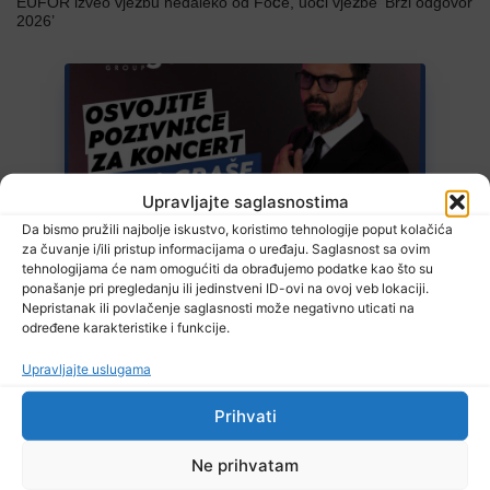
EUFOR izveo vježbu nedaleko od Foče, uoči vježbe ‘Brzi odgovor
2026’
Upravljajte saglasnostima
Da bismo pružili najbolje iskustvo, koristimo tehnologije poput kolačića
6 Augusta, 2026
Bingo Group i ove godine otvara vrata VIP događaja građanima:
za čuvanje i/ili pristup informacijama o uređaju. Saglasnost sa ovim
Osvojite ulaznice za koncert Petra Graše
tehnologijama će nam omogućiti da obrađujemo podatke kao što su
ponašanje pri pregledanju ili jedinstveni ID-ovi na ovoj veb lokaciji.
Nepristanak ili povlačenje saglasnosti može negativno uticati na
određene karakteristike i funkcije.
Upravljajte uslugama
Prihvati
Ne prihvatam
6 Augusta, 2026