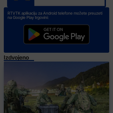
RTVTK aplikaciju za Android telefone možete preuzeti
na Google Play trgovini:
Izdvojeno