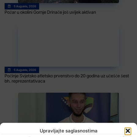
5 Augusta, 2026
Požar u okolini Gornje Drinače još uvijek aktivan
5 Augusta, 2026
Počinje Svjetsko atletsko prvenstvo do 20 godina uz učešće šest
bh. reprezentativaca
Upravljajte saglasnostima