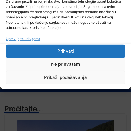
Da bismo pružili najbolje iskustvo, koristimo tehnologije poput kolačića
5 Augusta, 2026
za čuvanje i/ili pristup informacijama o uređaju. Saglasnost sa ovim
Stipendija od 1.000 KM za učenike i studente iz povratničkih
tehnologijama će nam omogućiti da obrađujemo podatke kao što su
sredina
ponašanje pri pregledanju ili jedinstveni ID-ovi na ovoj veb lokaciji.
Nepristanak ili povlačenje saglasnosti može negativno uticati na
određene karakteristike i funkcije.
Upravljajte uslugama
TV RASPORED
Prihvati
Ne prihvatam
Prikaži podešavanja
Pročitajte...