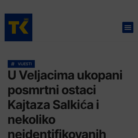
TELEVIZIJA 📺
VIJESTI
U Veljacima ukopani
posmrtni ostaci
Kajtaza Salkića i
nekoliko
neidentifikovanih