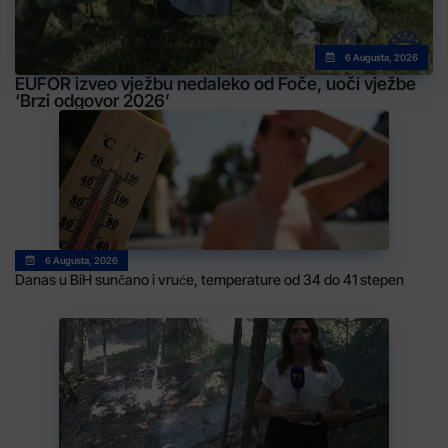
6 Augusta, 2026
EUFOR izveo vježbu nedaleko od Foče, uoči vježbe
‘Brzi odgovor 2026’
6 Augusta, 2026
Danas u BiH sunčano i vruće, temperature od 34 do 41 stepen