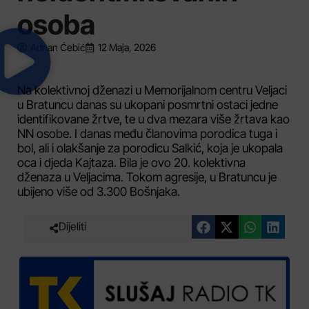
osoba
Adnan Ćebić
12 Maja, 2026
Na kolektivnoj dženazi u Memorijalnom centru Veljaci
u Bratuncu danas su ukopani posmrtni ostaci jedne
identifikovane žrtve, te u dva mezara više žrtava kao
NN osobe. I danas među članovima porodica tuga i
bol, ali i olakšanje za porodicu Salkić, koja je ukopala
oca i djeda Kajtaza. Bila je ovo 20. kolektivna
dženaza u Veljacima. Tokom agresije, u Bratuncu je
ubijeno više od 3.300 Bošnjaka.
Dijeliti