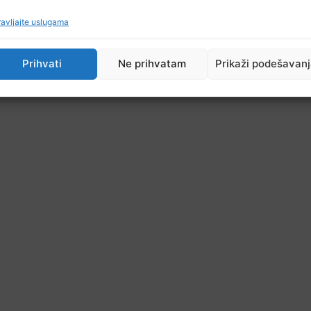
avljajte uslugama
Prihvati
Ne prihvatam
Prikaži podešavan