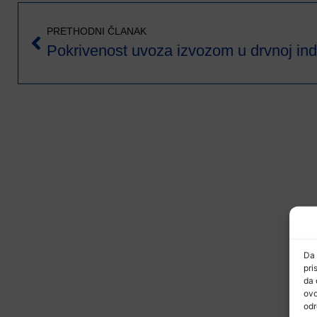
PRETHODNI ČLANAK
Da 
pri
da 
ovo
odr