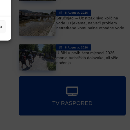
8 Augusta, 2026
Stručnjaci – Uz nizak nivo količine
vode u rijekama, najveći problem
ja
netretirane komunalne otpadne vode
8 Augusta, 2026
U BiH u prvih šest mjeseci 2026.
manje turističkih dolazaka, ali više
noćenja
TV RASPORED