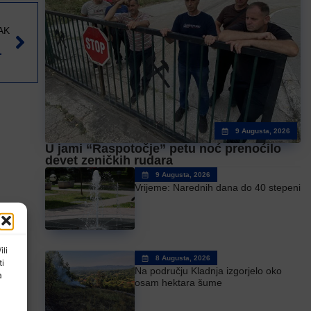
AK
ozorišta BiH
9 Augusta, 2026
U jami “Raspotočje” petu noć prenoćilo
devet zeničkih rudara
9 Augusta, 2026
Vrijeme: Narednih dana do 40 stepeni
ili
8 Augusta, 2026
ti
Na području Kladnja izgorjelo oko
a
osam hektara šume