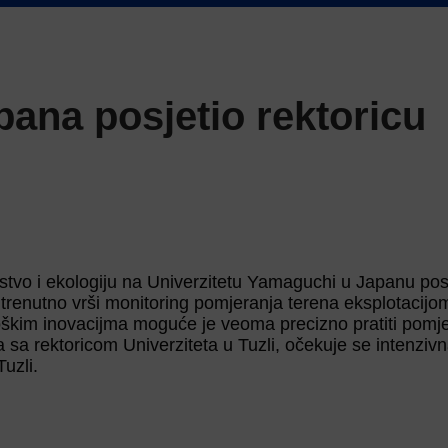
pana posjetio rektoricu
tvo i ekologiju na Univerzitetu Yamaguchi u Japanu posj
trenutno vrši monitoring pomjeranja terena eksplotacijom
oškim inovacijma moguće je veoma precizno pratiti pomj
a sa rektoricom Univerziteta u Tuzli, očekuje se intenziv
uzli.