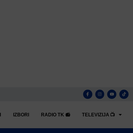
H
IZBORI
RADIO TK 📻
TELEVIZIJA 📺