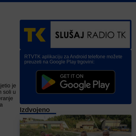
RTVTK aplikaciju za Android telefone možete
preuzeti na Google Play trgovini:
etio je
 soli u
eranje
na
Izdvojeno