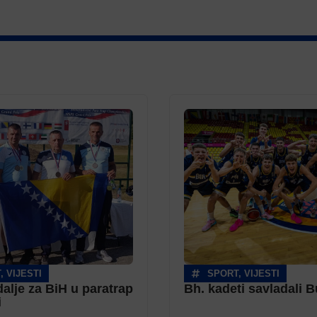
T
,
VIJESTI
SPORT
,
VIJESTI
alje za BiH u paratrap
Bh. kadeti savladali 
i