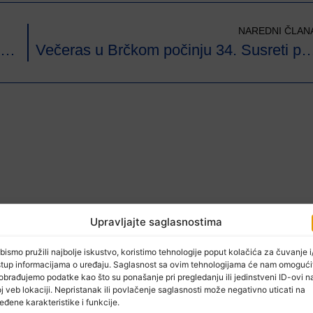
NAREDNI ČLAN
Pokrivenost uvoza izvozom u drvnoj industriji BiH 377 posto
Večeras u Brčkom počinju 34. Susreti p
Upravljajte saglasnostima
bismo pružili najbolje iskustvo, koristimo tehnologije poput kolačića za čuvanje i/
stup informacijama o uređaju. Saglasnost sa ovim tehnologijama će nam omogući
obrađujemo podatke kao što su ponašanje pri pregledanju ili jedinstveni ID-ovi n
j veb lokaciji. Nepristanak ili povlačenje saglasnosti može negativno uticati na
eđene karakteristike i funkcije.