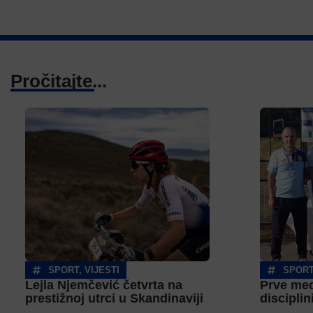
Pročitajte...
SPORT
,
VIJESTI
SPOR
Lejla Njemčević četvrta na
Prve med
prestižnoj utrci u Skandinaviji
disciplin