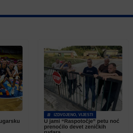
IZDVOJENO
,
VIJESTI
Bugarsku
U jami “Raspotočje” petu noć
prenoćilo devet zeničkih
rudara