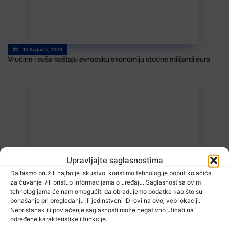
10 Augusta, 2026
Vrućine i suša koštaju evropsku ekonomiju stotine milijardi eura
10 Augusta, 2026
Upravljajte saglasnostima
Od ranog jutra kilometarske kolone na izlazu iz BiH
Da bismo pružili najbolje iskustvo, koristimo tehnologije poput kolačića
za čuvanje i/ili pristup informacijama o uređaju. Saglasnost sa ovim
tehnologijama će nam omogućiti da obrađujemo podatke kao što su
ponašanje pri pregledanju ili jedinstveni ID-ovi na ovoj veb lokaciji.
Nepristanak ili povlačenje saglasnosti može negativno uticati na
određene karakteristike i funkcije.