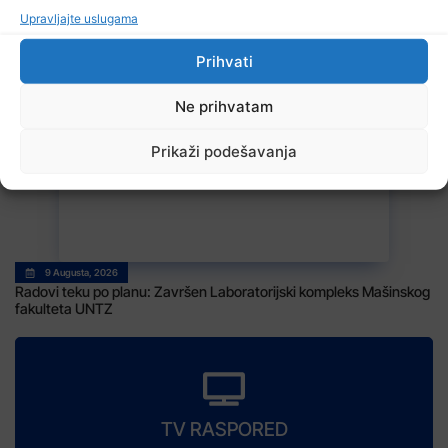
Upravljajte uslugama
Prihvati
9 Augusta, 2026
Otvoren 49. OGUS
Ne prihvatam
Prikaži podešavanja
9 Augusta, 2026
Radovi teku po planu: Završen Laboratorijski kompleks Mašinskog
fakulteta UNTZ
TV RASPORED