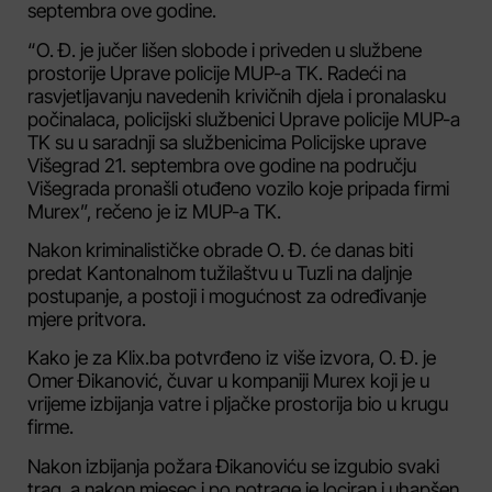
septembra ove godine.
“O. Đ. je jučer lišen slobode i priveden u službene
prostorije Uprave policije MUP-a TK. Radeći na
rasvjetljavanju navedenih krivičnih djela i pronalasku
počinalaca, policijski službenici Uprave policije MUP-a
TK su u saradnji sa službenicima Policijske uprave
Višegrad 21. septembra ove godine na području
Višegrada pronašli otuđeno vozilo koje pripada firmi
Murex”, rečeno je iz MUP-a TK.
Nakon kriminalističke obrade O. Đ. će danas biti
predat Kantonalnom tužilaštvu u Tuzli na daljnje
postupanje, a postoji i mogućnost za određivanje
mjere pritvora.
Kako je za Klix.ba potvrđeno iz više izvora, O. Đ. je
Omer Đikanović, čuvar u kompaniji Murex koji je u
vrijeme izbijanja vatre i pljačke prostorija bio u krugu
firme.
Nakon izbijanja požara Đikanoviću se izgubio svaki
trag, a nakon mjesec i po potrage je lociran i uhapšen.