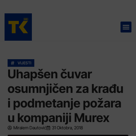
TELEVIZIJA 📺
VIJESTI
Uhapšen čuvar
osumnjičen za krađu
i podmetanje požara
u kompaniji Murex
Miralem Dautović
31 Oktobra, 2018