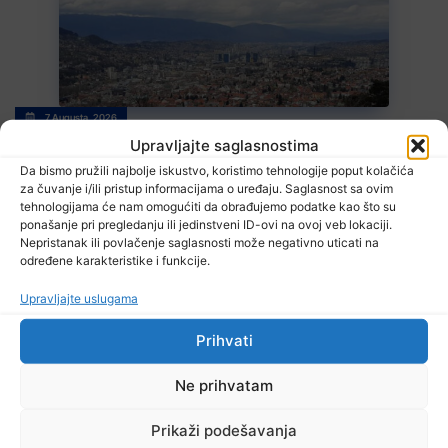
7 Augusta, 2026
Stiže blagi predah od vrelina, ali ne zadugo
Upravljajte saglasnostima
Da bismo pružili najbolje iskustvo, koristimo tehnologije poput kolačića
za čuvanje i/ili pristup informacijama o uređaju. Saglasnost sa ovim
tehnologijama će nam omogućiti da obrađujemo podatke kao što su
ponašanje pri pregledanju ili jedinstveni ID-ovi na ovoj veb lokaciji.
Nepristanak ili povlačenje saglasnosti može negativno uticati na
određene karakteristike i funkcije.
Upravljajte uslugama
7 Augusta, 2026
Prihvati
Zenički rudari još uvijek u jami, poznato zdravstveno stanje
Ne prihvatam
Prikaži podešavanja