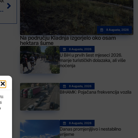
AK
do lakšeg rješavanja otvorenih pitanja investitora
8 Augusta, 2026
Na području Kladnja izgorjelo oko osam
hektara šume
8 Augusta, 2026
U BiH u prvih šest mjeseci 2026.
manje turističkih dolazaka, ali više
noćenja
8 Augusta, 2026
BIHAMK: Pojačana frekvencija vozila
ili
ti
a
8 Augusta, 2026
Danas promjenjljivo i nestabilno
vrijeme