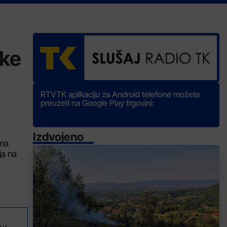
čke
RTVTK aplikaciju za Android telefone možete
preuzeti na Google Play trgovini:
Izdvojeno
ama
ja na