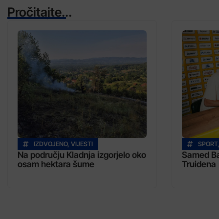
Pročitajte...
IZDVOJENO
,
VIJESTI
SPORT
Na području Kladnja izgorjelo oko
Samed Baž
osam hektara šume
Truidena