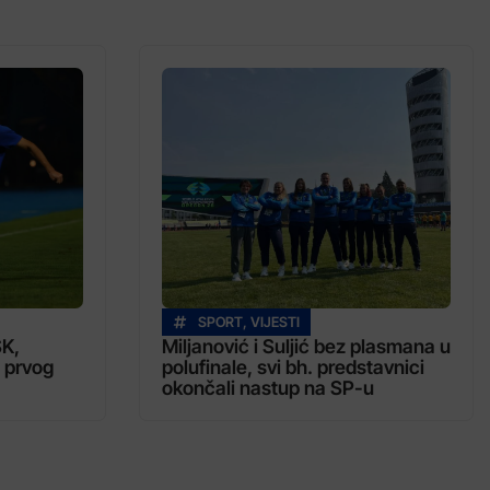
SPORT
,
VIJESTI
SK,
Miljanović i Suljić bez plasmana u
 prvog
polufinale, svi bh. predstavnici
okončali nastup na SP-u