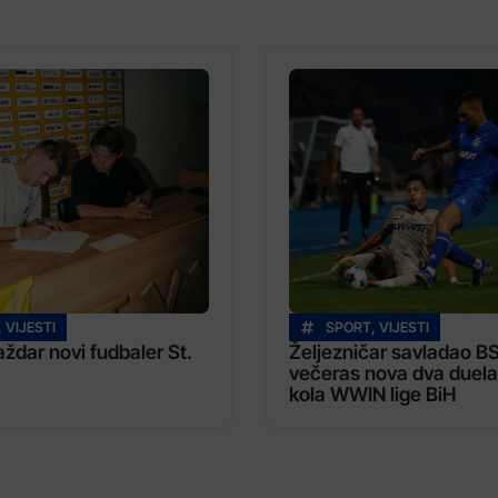
,
VIJESTI
SPORT
,
VIJESTI
dar novi fudbaler St.
Željezničar savladao B
večeras nova dva duela
kola WWIN lige BiH