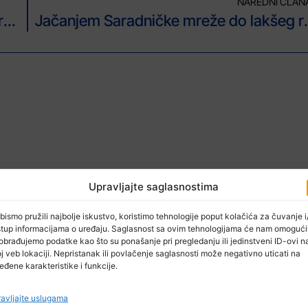
NAREDNI ČLAN
Peti koncert Škole pjevanja Lejle Teskeredžić – 8. juna u BKC-u Tuzla
Jačanjem Saradničke mreže 
Upravljajte saglasnostima
bismo pružili najbolje iskustvo, koristimo tehnologije poput kolačića za čuvanje i/
stup informacijama o uređaju. Saglasnost sa ovim tehnologijama će nam omogući
obrađujemo podatke kao što su ponašanje pri pregledanju ili jedinstveni ID-ovi n
j veb lokaciji. Nepristanak ili povlačenje saglasnosti može negativno uticati na
eđene karakteristike i funkcije.
avljajte uslugama