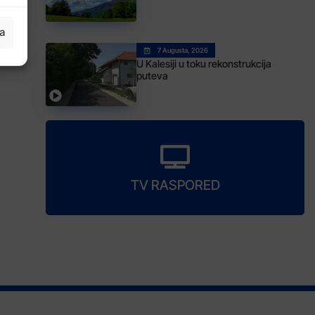
ja
7 Augusta, 2026
U Kalesiji u toku rekonstrukcija
puteva
TV RASPORED