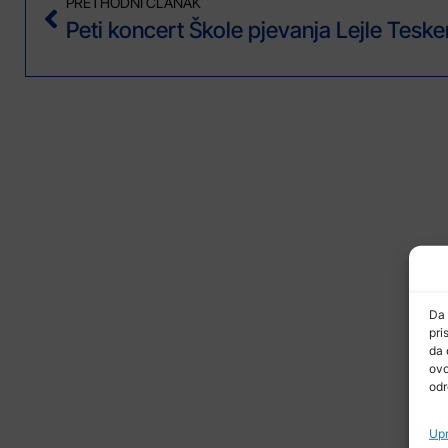
PRETHODNI ČLANAK
Da 
pri
da 
ovo
odr
Upr