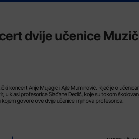
ncert dvije učenice Muzi
čki koncert Anje Mujagić i Ajle Muminović. Riječ je o učenic
r, u klasi profesorice Slađane Dedić, koje su tokom školovan
u kojem govore ove dvije učenice i njihova profesorica.