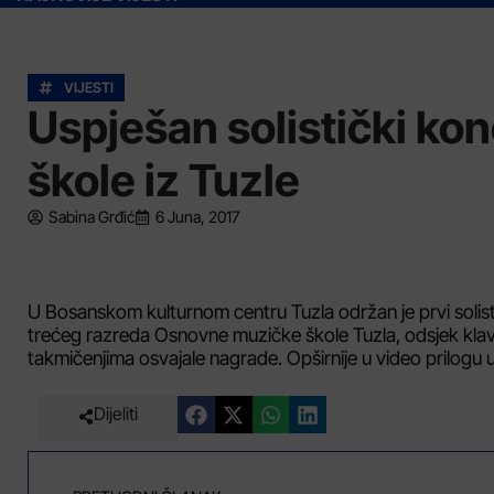
VIJESTI
Uspješan solistički ko
škole iz Tuzle
Sabina Grđić
6 Juna, 2017
U Bosanskom kulturnom centru Tuzla održan je prvi solisti
trećeg razreda Osnovne muzičke škole Tuzla, odsjek klavi
takmičenjima osvajale nagrade. Opširnije u video prilogu 
Dijeliti