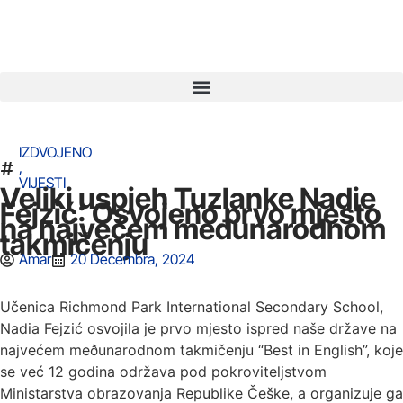
IZDVOJENO
,
VIJESTI
Veliki uspjeh Tuzlanke Nadie
Fejzić: Osvojeno prvo mjesto
na najvećem međunarodnom
takmičenju
Amar
20 Decembra, 2024
Učenica Richmond Park International Secondary School,
Nadia Fejzić osvojila je prvo mjesto ispred naše države na
najvećem meðunarodnom takmičenju “Best in English”, koje
se već 12 godina održava pod pokroviteljstvom
Ministarstva obrazovanja Republike Češke, a organizuje ga