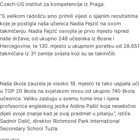
Czech-US institut za kompetencije iz Praga.
“S velikom radošću smo primili vijest o sjajnim rezultatima
koje je postigla naša učenica Nadia Fejzić na ovom
takmičenju. Nadia Fejzić osvojila je prvo mjesto ispred
naše države, od ukupno 248 učesnika iz Bosne i
Hercegovine, te 130. mjesto u ukupnom poretku od 28.651
takmičara iz 31 zemlje svijeta koji su se takmičili.
Naša škola zauzela je visoko 18. mjesto te tako uspjela ući
u TOP 20 škola na svjetskom nivou od ukupno 740 škola
učesnica. Veliku zaslugu u svemu tome ima i njena
profesorica engleskog jezika Aldina Pašić koja nesebično
dijeli svoje znanje kad je ovaj predmet u pitanju.”, ističe
Sadmir Delić, direktor Richmond Park International
Secondary School Tuzla.